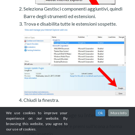
Seleziona Gestisci componenti aggiuntivi, quindi
Barre degli strumenti ed estensioni.
Trova e disabilita tutte le estensioni sospette.
Chiudi la finestra.
We use cookies to improve your
Ok
More Info
Ripristina la tua home page su Internet Explorer
c)
experience on our website. By
browsing this website, you agree to
Apri Internet Explorer e premi sull'icona a forma
our use of cookies.
di ingranaggio.