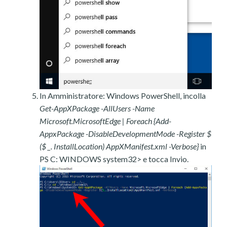
In Amministratore: Windows PowerShell, incolla
Get-AppXPackage -AllUsers -Name
Microsoft.MicrosoftEdge | Foreach {Add-
AppxPackage -DisableDevelopmentMode -Register $
($ _. InstallLocation) AppXManifest.xml -Verbose}
in
PS C: WINDOWS system32> e tocca Invio.