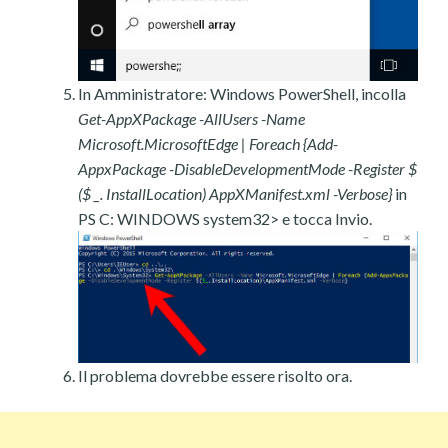
In Amministratore: Windows PowerShell, incolla
Get-AppXPackage -AllUsers -Name
Microsoft.MicrosoftEdge | Foreach {Add-
AppxPackage -DisableDevelopmentMode -Register $
($ _. InstallLocation) AppXManifest.xml -Verbose}
in
PS C: WINDOWS system32> e tocca Invio.
Il problema dovrebbe essere risolto ora.