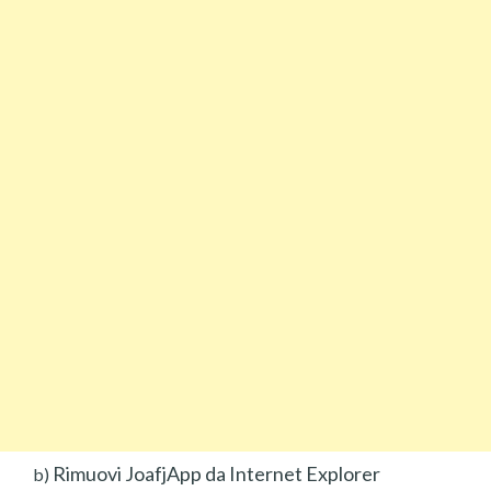
Rimuovi JoafjApp da Internet Explorer
b)