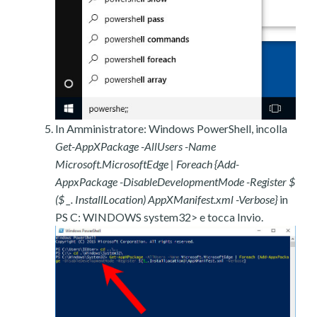
In Amministratore: Windows PowerShell, incolla
Get-AppXPackage -AllUsers -Name
Microsoft.MicrosoftEdge | Foreach {Add-
AppxPackage -DisableDevelopmentMode -Register $
($ _. InstallLocation) AppXManifest.xml -Verbose}
in
PS C: WINDOWS system32> e tocca Invio.