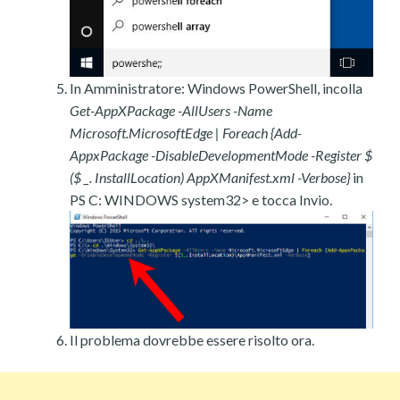
In Amministratore: Windows PowerShell, incolla
Get-AppXPackage -AllUsers -Name
Microsoft.MicrosoftEdge | Foreach {Add-
AppxPackage -DisableDevelopmentMode -Register $
($ _. InstallLocation) AppXManifest.xml -Verbose}
in
PS C: WINDOWS system32> e tocca Invio.
Il problema dovrebbe essere risolto ora.