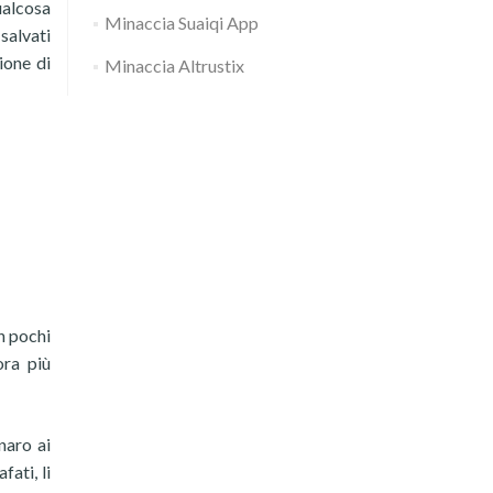
ualcosa
Minaccia Suaiqi App
 salvati
ione di
Minaccia Altrustix
in pochi
ora più
naro ai
fati, li