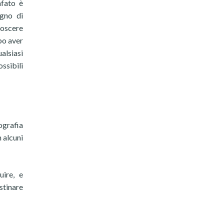
afato è
ogno di
noscere
opo aver
alsiasi
ssibili
tografia
n alcuni
uire, e
stinare