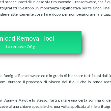
esti preoccuparti di un caso sta rimuovendo il ransomware, che è q
rittografati rivestono un'importanza significativa per te e non li hai
gliere attentamente cosa fare dopo per non peggiorare la situaz
load Removal Tool
to remove
Oflg
ella famiglia Ransomware ed è in grado di bloccare tutti i tuoi dati 
tomi durante il processo di blocco dei file, il che lo rende anc
lg, Aamv e Aawt è lo stesso: farti pagare una certa somma di de
iceverai una chiave speciale che, una volta applicata ai file crittogra