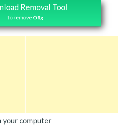
load Removal Tool
to remove
Oflg
m your computer