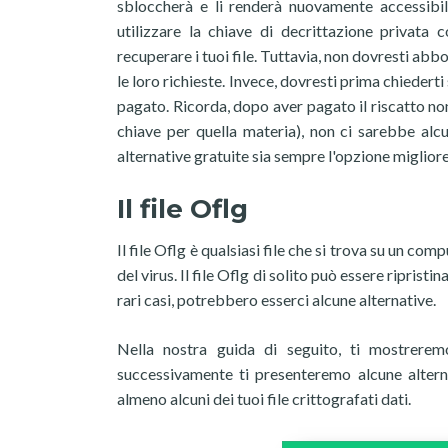
sbloccherà e li renderà nuovamente accessibili
utilizzare la chiave di decrittazione privat
recuperare i tuoi file. Tuttavia, non dovresti ab
le loro richieste. Invece, dovresti prima chiederti
pagato. Ricorda, dopo aver pagato il riscatto non
chiave per quella materia), non ci sarebbe alc
alternative gratuite sia sempre l'opzione migliore
Il file Oflg
Il file Oflg è qualsiasi file che si trova su un c
del virus. Il file Oflg di solito può essere riprist
rari casi, potrebbero esserci alcune alternative.
Nella nostra guida di seguito, ti mostrerem
successivamente ti presenteremo alcune alternat
almeno alcuni dei tuoi file crittografati dati.