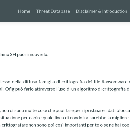
Home
Threat Database
Disclaimer & Introduction
clamo SH può rimuoverlo.
esso della diffusa famiglia di crittografia dei file Ransomware e
li. Oflg può farlo attraverso l'uso di un algoritmo di crittografia di
o, non ci sono molte cose che puoi fare per ripristinare i dati blocc
tuazione per capire quale linea di condotta sarebbe la migliore 
o a crittografare non sono poi così importanti per te o se ne hai cop