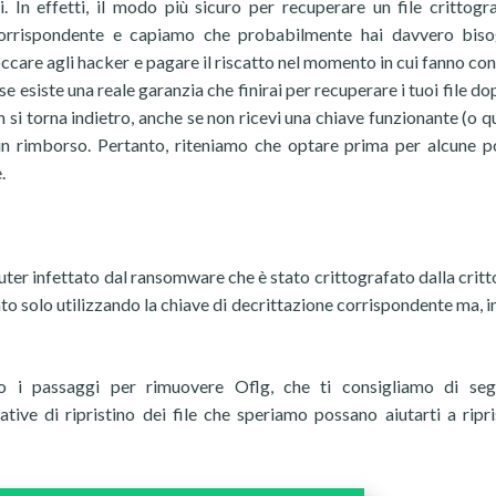
. In effetti, il modo più sicuro per recuperare un file crittogr
a corrispondente e capiamo che probabilmente hai davvero bis
boccare agli hacker e pagare il riscatto nel momento in cui fanno co
 se esiste una reale garanzia che finirai per recuperare i tuoi file d
 si torna indietro, anche se non ricevi una chiave funzionante (o qu
un rimborso. Pertanto, riteniamo che optare prima per alcune po
.
omputer infettato dal ransomware che è stato crittografato dalla crit
inato solo utilizzando la chiave di decrittazione corrispondente ma, i
o i passaggi per rimuovere Oflg, che ti consigliamo di seg
ive di ripristino dei file che speriamo possano aiutarti a ripri