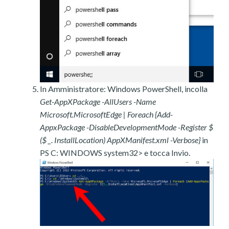
In Amministratore: Windows PowerShell, incolla
Get-AppXPackage -AllUsers -Name
Microsoft.MicrosoftEdge | Foreach {Add-
AppxPackage -DisableDevelopmentMode -Register $
($ _. InstallLocation) AppXManifest.xml -Verbose}
in
PS C: WINDOWS system32> e tocca Invio.