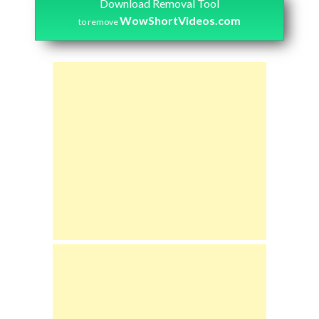
Download Removal Tool
WowShortVideos.com
to remove