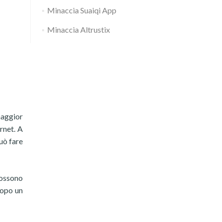
Minaccia Suaiqi App
Minaccia Altrustix
maggior
rnet. A
uò fare
possono
dopo un