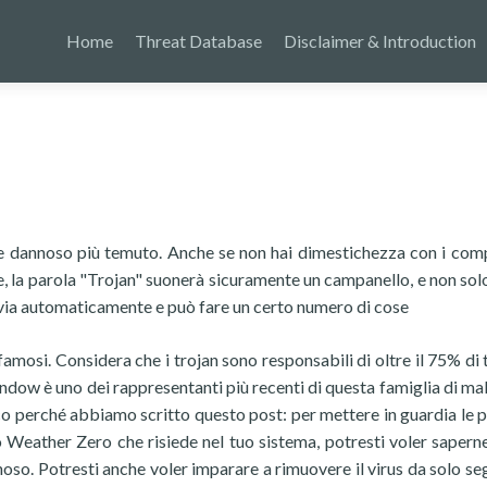
Home
Threat Database
Disclaimer & Introduction
e dannoso più temuto. Anche se non hai dimestichezza con i com
e, la parola "Trojan" suonerà sicuramente un campanello, e non solo
via automaticamente e può fare un certo numero di cose
famosi. Considera che i trojan sono responsabili di oltre il 75% di 
dow è uno dei rappresentanti più recenti di questa famiglia di ma
co perché abbiamo scritto questo post: per mettere in guardia le 
Weather Zero che risiede nel tuo sistema, potresti voler saperne
noso. Potresti anche voler imparare a rimuovere il virus da solo s