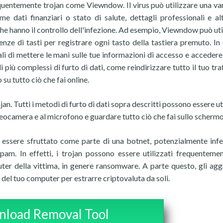
requentemente trojan come Viewndow. Il virus può utilizzare una var
e dati finanziari o stato di salute, dettagli professionali e alt
che hanno il controllo dell'infezione. Ad esempio, Viewndow può uti
nze di tasti per registrare ogni tasto della tastiera premuto. In
i di mettere le mani sulle tue informazioni di accesso e accedere 
 più complessi di furto di dati, come reindirizzare tutto il tuo tra
 su tutto ciò che fai online.
ojan. Tutti i metodi di furto di dati sopra descritti possono essere ut
deocamera e al microfono e guardare tutto ciò che fai sullo schermo
ssere sfruttato come parte di una botnet, potenzialmente inf
pam. In effetti, i trojan possono essere utilizzati frequenteme
ter della vittima, in genere ransomware. A parte questo, gli agg
del tuo computer per estrarre criptovaluta da soli.
load Removal Tool