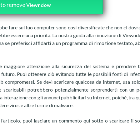
to remove
Viewndow
e fare sul tuo computer sono così diversificate che non ci dov
ebbe essere una priorità. La nostra guida alla rimozione di Viewn
 ma se preferisci affidarti a un programma di rimozione testato, 
e maggiore attenzione alla sicurezza del sistema e prendere t
n futuro. Puoi ottenere ciò evitando tutte le possibili fonti di infe
b compromessi. Se devi scaricare qualcosa da Internet, usa solo 
ile scaricabili potrebbero potenzialmente sorprenderti con un p
 interazione con gli annunci pubblicitari su Internet, poiché, tra qu
ere virus e altre forme di malware.
l'articolo, puoi lasciare un commento qui sotto o scaricare il s