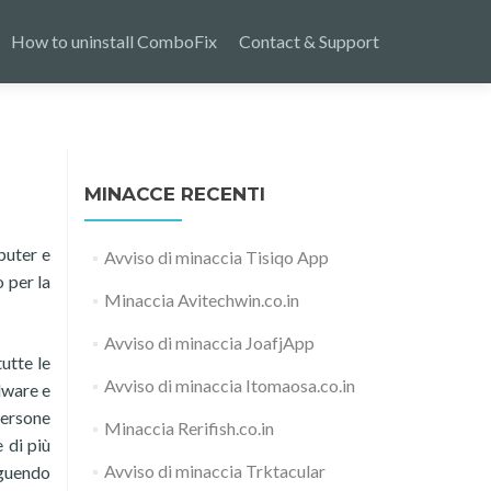
How to uninstall ComboFix
Contact & Support
MINACCE RECENTI
puter e
Avviso di minaccia Tisiqo App
 per la
Minaccia Avitechwin.co.in
Avviso di minaccia JoafjApp
tutte le
Avviso di minaccia Itomaosa.co.in
lware e
persone
Minaccia Rerifish.co.in
 di più
Avviso di minaccia Trktacular
eguendo