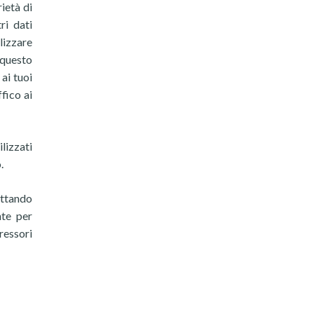
ietà di
ri dati
lizzare
 questo
ai tuoi
ffico ai
ilizzati
.
ettando
nte per
ressori