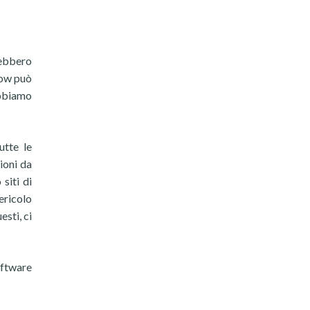
rebbero
dow può
abbiamo
utte le
zioni da
siti di
ericolo
esti, ci
oftware