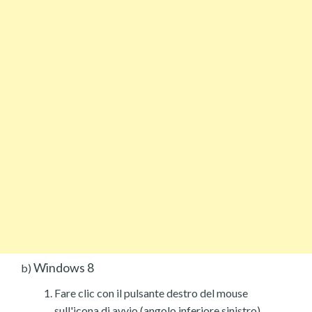
Windows 8
b)
Fare clic con il pulsante destro del mouse
sull'icona di avvio (angolo inferiore sinistro).