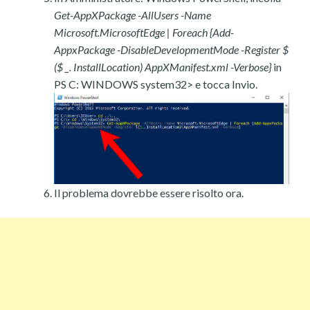
Get-AppXPackage -AllUsers -Name
Microsoft.MicrosoftEdge | Foreach {Add-
AppxPackage -DisableDevelopmentMode -Register $
($ _. InstallLocation) AppXManifest.xml -Verbose}
in
PS C: WINDOWS system32> e tocca Invio.
Il problema dovrebbe essere risolto ora.