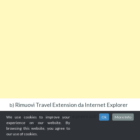
Rimuovi Travel Extension da Internet Explorer
b)
Apri Internet Explorer e premi sull'icona a forma
We use cookies to improve your
Ok
More Info
experience on our website. By
di ingranaggio.
browsing this website, you agree to
our use of cookies.