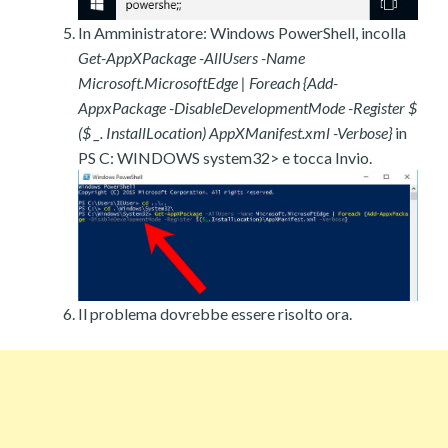
In Amministratore: Windows PowerShell, incolla
Get-AppXPackage -AllUsers -Name
Microsoft.MicrosoftEdge | Foreach {Add-
AppxPackage -DisableDevelopmentMode -Register $
($ _. InstallLocation) AppXManifest.xml -Verbose}
in
PS C: WINDOWS system32> e tocca Invio.
Il problema dovrebbe essere risolto ora.