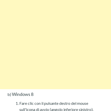
Windows 8
b)
Fare clic con il pulsante destro del mouse
sull'icona di avvio (angolo inferiore sinistro).