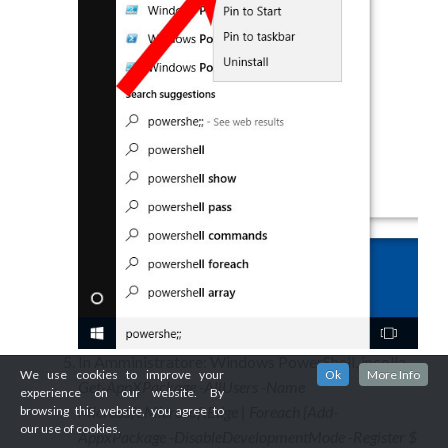
In Amministratore: Windows PowerShell, incolla
We use cookies to improve your
Ok
More Info
Get-AppXPackage -AllUsers -Name
experience on our website. By
Microsoft.MicrosoftEdge | Foreach {Add-
browsing this website, you agree to
our use of cookies.
AppxPackage -DisableDevelopmentMode -Register $