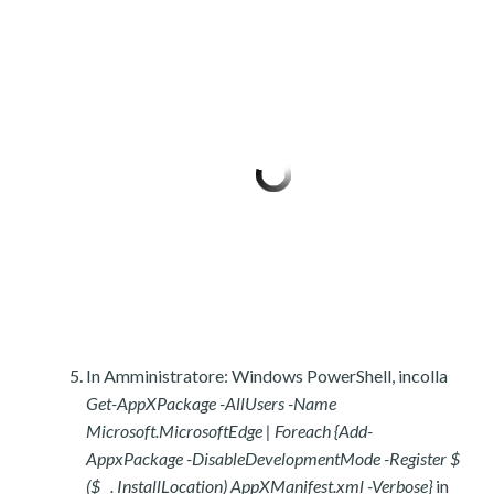
In Amministratore: Windows PowerShell, incolla
Get-AppXPackage -AllUsers -Name
Microsoft.MicrosoftEdge | Foreach {Add-
AppxPackage -DisableDevelopmentMode -Register $
($ _. InstallLocation) AppXManifest.xml -Verbose}
in