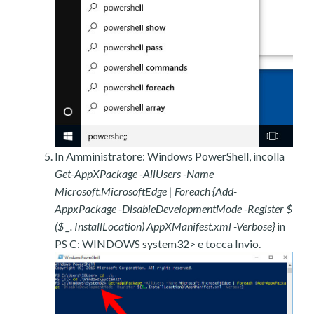
In Amministratore: Windows PowerShell, incolla
Get-AppXPackage -AllUsers -Name
Microsoft.MicrosoftEdge | Foreach {Add-
AppxPackage -DisableDevelopmentMode -Register $
($ _. InstallLocation) AppXManifest.xml -Verbose}
in
PS C: WINDOWS system32> e tocca Invio.