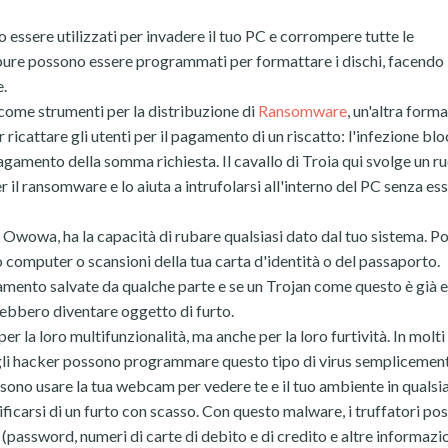
sere utilizzati per invadere il tuo PC e corrompere tutte le
ure possono essere programmati per formattare i dischi, facendo
e.
i come strumenti per la distribuzione di
Ransomware
, un'altra forma
ricattare gli utenti per il pagamento di un riscatto: l'infezione blo
al pagamento della somma richiesta. Il cavallo di Troia qui svolge un ru
il ransomware e lo aiuta a intrufolarsi all'interno del PC senza es
o Owowa, ha la capacità di rubare qualsiasi dato dal tuo sistema. Po
o computer o scansioni della tua carta d'identità o del passaporto.
gamento salvate da qualche parte e se un Trojan come questo è già 
rebbero diventare oggetto di furto.
r la loro multifunzionalità, ma anche per la loro furtività. In molti 
i gli hacker possono programmare questo tipo di virus semplicemen
ssono usare la tua webcam per vedere te e il tuo ambiente in qualsia
ficarsi di un furto con scasso. Con questo malware, i truffatori po
i (password, numeri di carte di debito e di credito e altre informazi