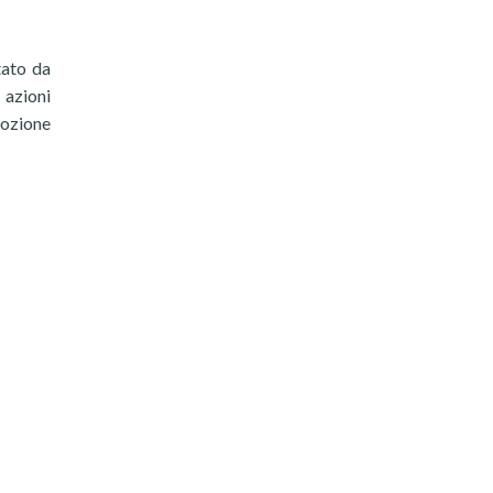
tato da
 azioni
mozione