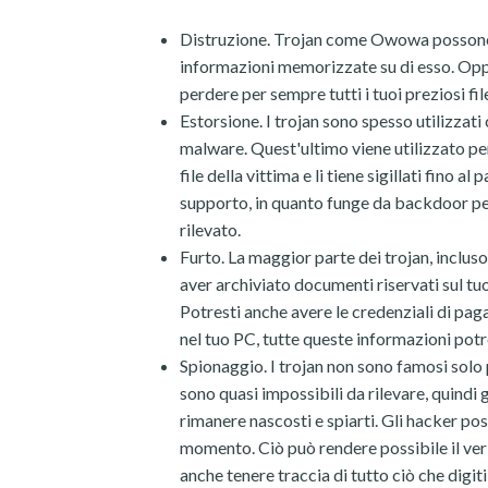
Distruzione. Trojan come Owowa possono es
informazioni memorizzate su di esso. Opp
perdere per sempre tutti i tuoi preziosi fil
Estorsione. I trojan sono spesso utilizzat
malware. Quest'ultimo viene utilizzato per 
file della vittima e li tiene sigillati fino 
supporto, in quanto funge da backdoor per 
rilevato.
Furto. La maggior parte dei trojan, inclus
aver archiviato documenti riservati sul tu
Potresti anche avere le credenziali di pa
nel tuo PC, tutte queste informazioni pot
Spionaggio. I trojan non sono famosi solo pe
sono quasi impossibili da rilevare, quind
rimanere nascosti e spiarti. Gli hacker po
momento. Ciò può rendere possibile il veri
anche tenere traccia di tutto ciò che digit