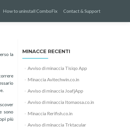
How to uninstall ComboFix
Contact & Support
MINACCE RECENTI
erso la
Avviso di minaccia Tisiqo App
correre
Minaccia Avitechwin.co.in
essario
e.
Avviso di minaccia JoafjApp
Avviso di minaccia Itomaosa.co.in
iscover
te sono
Minaccia Rerifish.co.in
opi più
Avviso di minaccia Trktacular