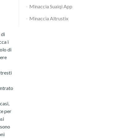
Minaccia Suaiqi App
Minaccia Altrustix
 di
cca i
olo di
sere
tresti
entrato
casi,
te per
si
ssono
oni