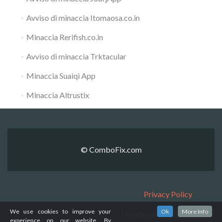
Avviso di minaccia Itomaosa.co.in
Minaccia Rerifish.co.in
Avviso di minaccia Trktacular
Minaccia Suaiqi App
Minaccia Altrustix
© ComboFix.com
Privacy Policy
We use cookies to improve your
Ok
More Info
How to uninstall ComboFix
experience on our website. By