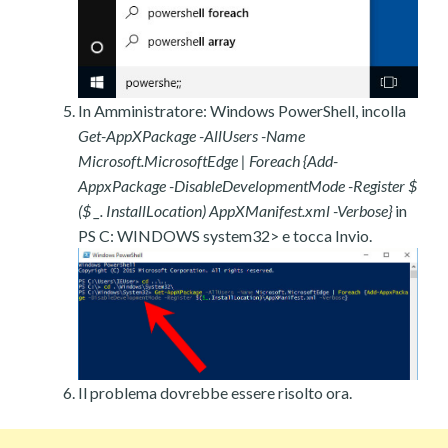
In Amministratore: Windows PowerShell, incolla
Get-AppXPackage -AllUsers -Name
Microsoft.MicrosoftEdge | Foreach {Add-
AppxPackage -DisableDevelopmentMode -Register $
($ _. InstallLocation) AppXManifest.xml -Verbose}
in
PS C: WINDOWS system32> e tocca Invio.
Il problema dovrebbe essere risolto ora.