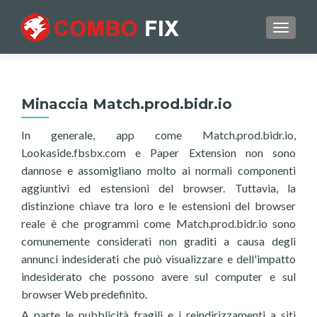
TOGGL
Minaccia Match.prod.bidr.io
In generale, app come Match.prod.bidr.io,
Lookaside.fbsbx.com e Paper Extension non sono
dannose e assomigliano molto ai normali componenti
aggiuntivi ed estensioni del browser. Tuttavia, la
distinzione chiave tra loro e le estensioni del browser
reale è che programmi come Match.prod.bidr.io sono
comunemente considerati non graditi a causa degli
annunci indesiderati che può visualizzare e dell'impatto
indesiderato che possono avere sul computer e sul
browser Web predefinito.
A parte le pubblicità fragili e i reindirizzamenti a siti