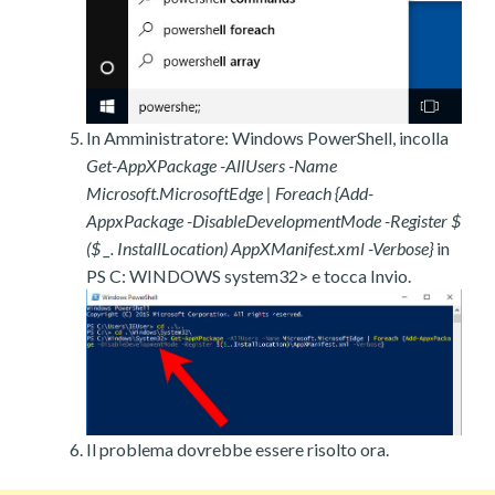
In Amministratore: Windows PowerShell, incolla
Get-AppXPackage -AllUsers -Name
Microsoft.MicrosoftEdge | Foreach {Add-
AppxPackage -DisableDevelopmentMode -Register $
($ _. InstallLocation) AppXManifest.xml -Verbose}
in
PS C: WINDOWS system32> e tocca Invio.
Il problema dovrebbe essere risolto ora.