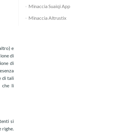
Minaccia Suaiqi App
Minaccia Altrustix
ltro) e
ione di
ione di
resenza
di tali
 che li
enti si
 righe.