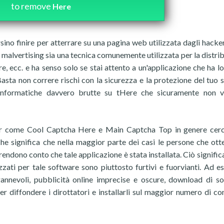
to remove
Here
rsino finire per atterrare su una pagina web utilizzata dagli hacker
l malvertising sia una tecnica comunemente utilizzata per la distri
, ecc. e ha senso solo se stai attento a un'applicazione che ha l
Basta non correre rischi con la sicurezza e la protezione del tuo 
nformatiche davvero brutte su tHere che sicuramente non vo
wser come Cool Captcha Here e Main Captcha Top in genere cer
il che significa che nella maggior parte dei casi le persone che ot
rendono conto che tale applicazione è stata installata. Ciò signific
zzati per tale software sono piuttosto furtivi e fuorvianti. Ad e
annevoli, pubblicità online imprecise e oscure, download di s
per diffondere i dirottatori e installarli sul maggior numero di c