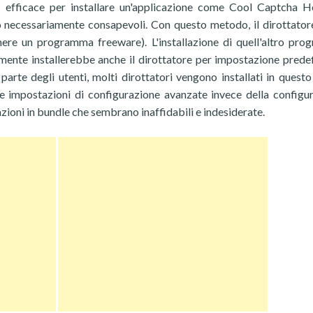
 efficace per installare un'applicazione come Cool Captcha H
o necessariamente consapevoli. Con questo metodo, il dirottator
nere un programma freeware). L'installazione di quell'altro pr
lmente installerebbe anche il dirottatore per impostazione predef
parte degli utenti, molti dirottatori vengono installati in quest
 le impostazioni di configurazione avanzate invece della configu
azioni in bundle che sembrano inaffidabili e indesiderate.