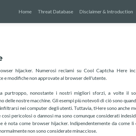
Home
Threat Database
Disclaimer & Introduction
e
owser hijacker. Numerosi reclami su Cool Captcha Here inc
te e modifiche non approvate al browser dell'utente.
a purtroppo, nonostante i nostri migliori sforzi, a volte il s
rno delle nostre macchine. Gli esempi più notevoli di ciò sono quand
filtrarsi nei computer degli utenti. Tuttavia, tHere sono anche mol
 così pericolosi o dannosi ma sono comunque considerati indeside
he è nota come browser hijacker. Indipendentemente da come li 
 e normalmente non sono considerate minacciose.