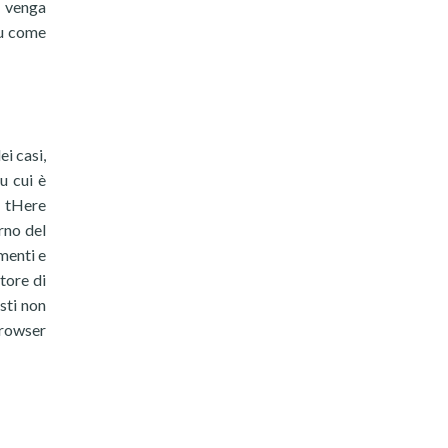
e venga
su come
i casi,
u cui è
, tHere
rno del
menti e
otore di
sti non
browser