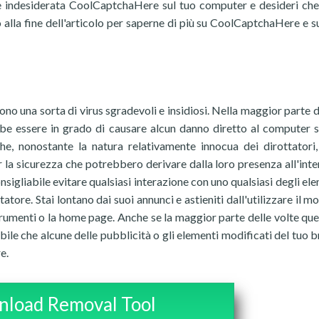
ne indesiderata CoolCaptchaHere sul tuo computer e desideri ch
no alla fine dell'articolo per saperne di più su CoolCaptchaHere e 
o una sorta di virus sgradevoli e insidiosi. Nella maggior parte de
be essere in grado di causare alcun danno diretto al computer s
 che, nonostante la natura relativamente innocua dei dirottatori
r la sicurezza che potrebbero derivare dalla loro presenza all'inte
igliabile evitare qualsiasi interazione con uno qualsiasi degli ele
atore. Stai lontano dai suoi annunci e astieniti dall'utilizzare il m
trumenti o la home page. Anche se la maggior parte delle volte que
le che alcune delle pubblicità o gli elementi modificati del tuo 
e.
load Removal Tool