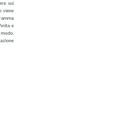
ere sui
e viene
ogramma
inita e
o modo.
razione