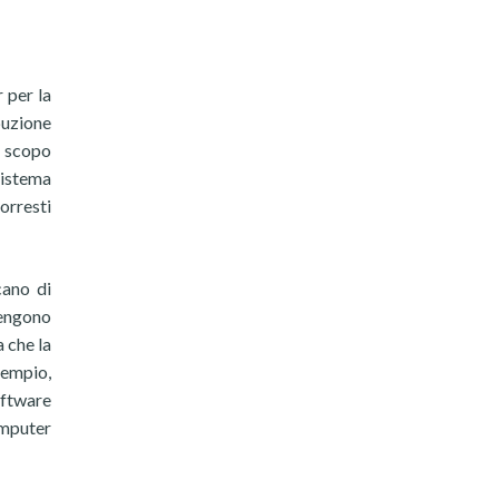
 per la
buzione
o scopo
sistema
rresti
cano di
tengono
a che la
sempio,
oftware
omputer