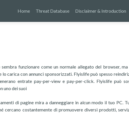
Home
Threat Database
Disclaimer & Introduction
e sembra funzionare come un normale allegato del browser, ma
lo carica con annunci sponsorizzati. Flyislife può spesso reindiriz
enerano entrate pay-per-view e pay-per-click. Flyislife può sos
on uno dei suoi
zamenti di pagine mira a danneggiare in alcun modo il tuo PC. Tu
ché cercano costantemente di promuovere diversi prodotti, servizi