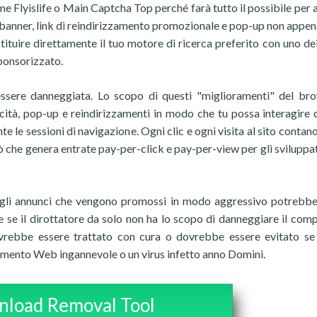
me Flyislife o Main Captcha Top perché farà tutto il possibile per a
ci, banner, link di reindirizzamento promozionale e pop-up non appen
stituire direttamente il tuo motore di ricerca preferito con uno dei
ponsorizzato.
ssere danneggiata. Lo scopo di questi "miglioramenti" del br
icità, pop-up e reindirizzamenti in modo che tu possa interagire 
e le sessioni di navigazione. Ogni clic e ogni visita al sito contan
 che genera entrate pay-per-click e pay-per-view per gli sviluppat
 e gli annunci che vengono promossi in modo aggressivo potrebb
he se il dirottatore da solo non ha lo scopo di danneggiare il comp
vrebbe essere trattato con cura o dovrebbe essere evitato se
amento Web ingannevole o un virus infetto anno Domini.
load Removal Tool