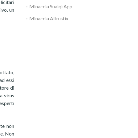
icitari
Minaccia Suaiqi App
ivo, un
Minaccia Altrustix
ottato,
ad essi
tore di
a virus
esperti
nte non
te. Non