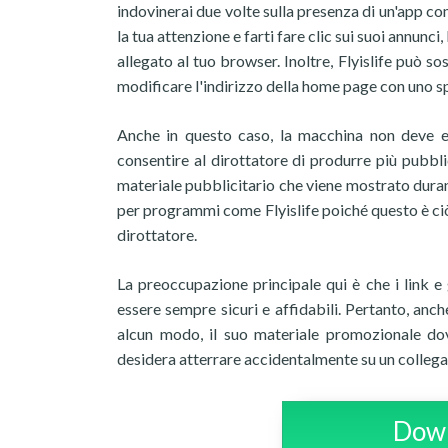
indovinerai due volte sulla presenza di un'app co
la tua attenzione e farti fare clic sui suoi annun
allegato al tuo browser. Inoltre, Flyislife può so
modificare l'indirizzo della home page con uno s
Anche in questo caso, la macchina non deve e
consentire al dirottatore di produrre più pubbl
materiale pubblicitario che viene mostrato durant
per programmi come Flyislife poiché questo è ciò
dirottatore.
La preoccupazione principale qui è che i link
essere sempre sicuri e affidabili. Pertanto, anc
alcun modo, il suo materiale promozionale do
desidera atterrare accidentalmente su un colleg
Down