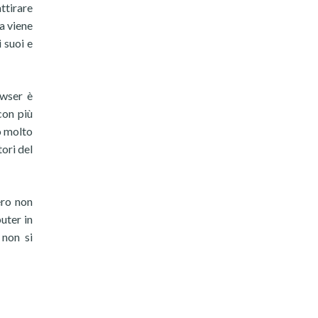
ttirare
a viene
 suoi e
owser è
con più
o molto
ori del
ero non
uter in
 non si