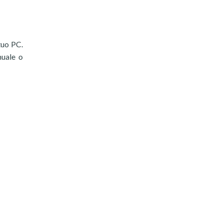
tuo PC.
nuale o