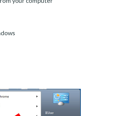
 from your computer
indows