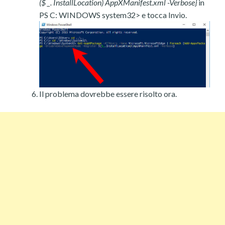
($ _. InstallLocation) AppXManifest.xml -Verbose}
in
PS C: WINDOWS system32> e tocca Invio.
Il problema dovrebbe essere risolto ora.