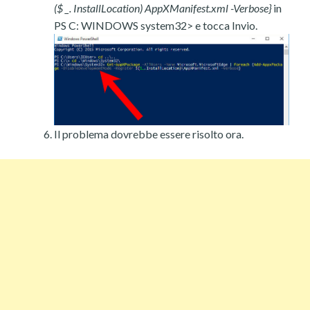
($ _. InstallLocation) AppXManifest.xml -Verbose}
in
PS C: WINDOWS system32> e tocca Invio.
Il problema dovrebbe essere risolto ora.