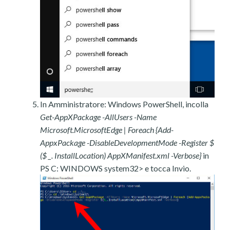
In Amministratore: Windows PowerShell, incolla
Get-AppXPackage -AllUsers -Name
Microsoft.MicrosoftEdge | Foreach {Add-
AppxPackage -DisableDevelopmentMode -Register $
($ _. InstallLocation) AppXManifest.xml -Verbose}
in
PS C: WINDOWS system32> e tocca Invio.