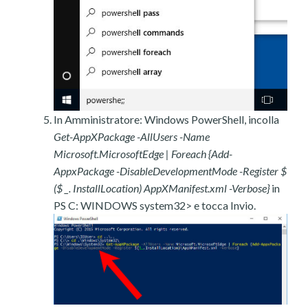
In Amministratore: Windows PowerShell, incolla
Get-AppXPackage -AllUsers -Name
Microsoft.MicrosoftEdge | Foreach {Add-
AppxPackage -DisableDevelopmentMode -Register $
($ _. InstallLocation) AppXManifest.xml -Verbose}
in
PS C: WINDOWS system32> e tocca Invio.