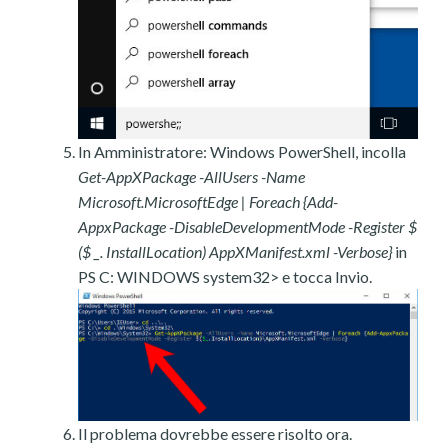
In Amministratore: Windows PowerShell, incolla
Get-AppXPackage -AllUsers -Name
Microsoft.MicrosoftEdge | Foreach {Add-
AppxPackage -DisableDevelopmentMode -Register $
($ _. InstallLocation) AppXManifest.xml -Verbose}
in
PS C: WINDOWS system32> e tocca Invio.
Il problema dovrebbe essere risolto ora.