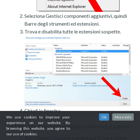
Seleziona Gestisci componenti aggiuntivi, quindi
Barre degli strumenti ed estensioni.
Trova e disabilita tutte le estensioni sospette.
Chiudi la finestra.
We use cookies to improve your
Ok
More Info
experience on our website. By
Ripristina la tua home page su Internet Explorer
c)
browsing this website, you agree to
our use of cookies.
Apri Internet Explorer e premi sull'icona a forma