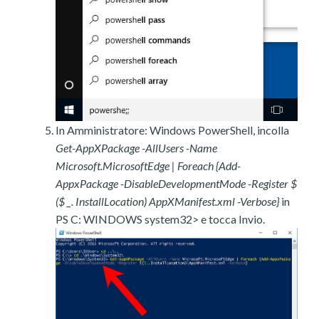
In Amministratore: Windows PowerShell, incolla
Get-AppXPackage -AllUsers -Name
Microsoft.MicrosoftEdge | Foreach {Add-
AppxPackage -DisableDevelopmentMode -Register $
($ _. InstallLocation) AppXManifest.xml -Verbose}
in
PS C: WINDOWS system32> e tocca Invio.