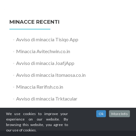
MINACCE RECENTI
Avviso di minaccia Tisiqo App
Minaccia Avitechwin.co.in
Avviso di minaccia JoafjApp
Avviso di minaccia Itomaosa.co.in
Minaccia Rerifish.co.in
Avviso di minaccia Trktacular
Minaccia Suaiqi App
We use cookies to improve your
Ok
More Info
experience on our website. By
Minaccia Altrustix
browsing this website, you agree to
our use of cookies.