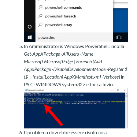
In Amministratore: Windows PowerShell, incolla
Get-AppXPackage -AllUsers -Name
Microsoft.MicrosoftEdge | Foreach {Add-
AppxPackage -DisableDevelopmentMode -Register $
($ _. InstallLocation) AppXManifest.xml -Verbose}
in
PS C: WINDOWS system32> e tocca Invio.
Il problema dovrebbe essere risolto ora.