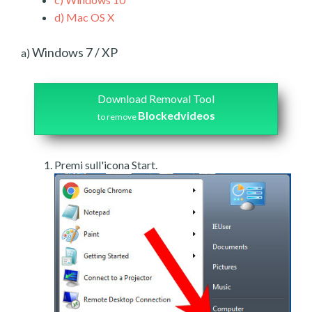
d)
Mac OS X
Windows 7 / XP
a)
Download Removal Tool
Blockedvideos
to remove
Premi sull'icona Start.