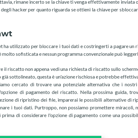
uttavia, rimane incerto se la chiave ti venga effettivamente inviata
cé degli hacker per quanto riguarda se ottieni la chiave per sbloccar
Aawt
 ha utilizzato per bloccare i tuoi dati e costringerti a pagare un r
wt è molto sofisticata e nessun programma convenzionale può leggerl
e il riscatto non appena vedi una richiesta di riscatto sullo scher
o già sottolineato, questa è un'azione rischiosa e potrebbe effetti
iamo cercato di trovare una potenziale alternativa che i nostri 
'opzione di pagamento del riscatto. Nella prossima guida, trov
ione di ripristino dei file, imparerai le possibili alternative di ri
stinare i tuoi dati. Purtroppo, non possiamo promettere miracoli, 
i prima di considerare l'opzione di pagamento come una possibil