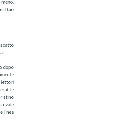
 o meno.
e il tuo
iscatto
a.
mo dopo
vamente
lettori
erai le
pristino
ma vale
e linea