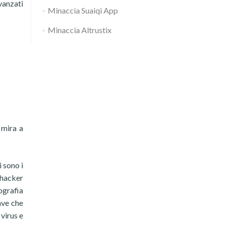
vanzati
Minaccia Suaiqi App
Minaccia Altrustix
 mira a
i sono i
 hacker
tografia
ave che
virus e