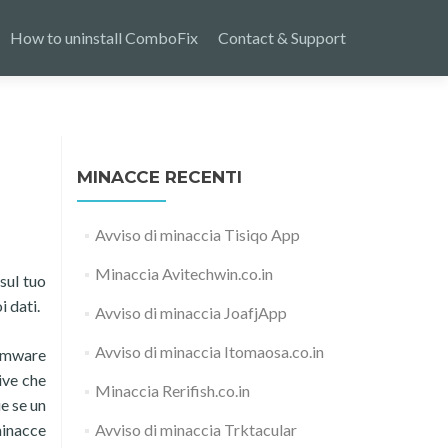
How to uninstall ComboFix
Contact & Support
MINACCE RECENTI
Avviso di minaccia Tisiqo App
Minaccia Avitechwin.co.in
sul tuo
 dati.
Avviso di minaccia JoafjApp
Avviso di minaccia Itomaosa.co.in
somware
ive che
Minaccia Rerifish.co.in
e se un
minacce
Avviso di minaccia Trktacular