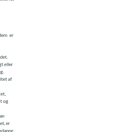
 dem er
det.
t eller
g.
tet af
et,
gt og
kan
t, er
endanne