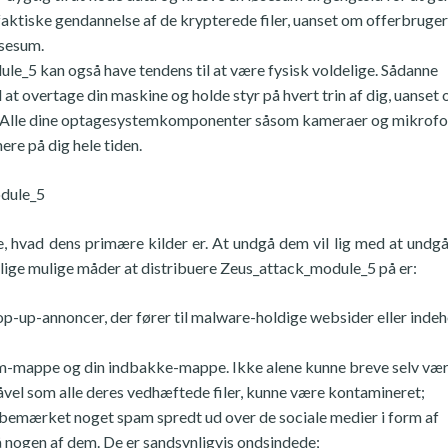
faktiske gendannelse af de krypterede filer, uanset om offerbruger
øsesum.
e_5 kan også have tendens til at være fysisk voldelige. Sådanne
t overtage din maskine og holde styr på hvert trin af dig, uanset
rden. Alle dine optagesystemkomponenter såsom kameraer og mikrof
ere på dig hele tiden.
odule_5
re, hvad dens primære kilder er. At undgå dem vil lig med at undg
allige mulige måder at distribuere Zeus_attack_module_5 på er:
p-up-annoncer, der fører til malware-holdige websider eller inde
am-mappe og din indbakke-mappe. Ikke alene kunne breve selv væ
 såvel som alle deres vedhæftede filer, kunne være kontamineret;
 bemærket noget spam spredt ud over de sociale medier i form af
 på nogen af dem. De er sandsynligvis ondsindede;