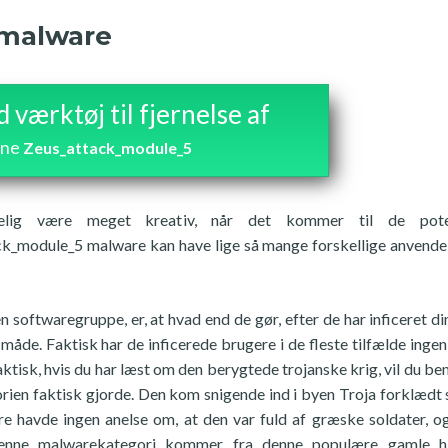
 malware
værktøj til fjernelse af
rne
Zeus_attack_module_5
kelig være meget kreativ, når det kommer til de poten
ck_module_5 malware kan have lige så mange forskellige anvende
 softwaregruppe, er, at hvad end de gør, efter de har inficeret din
måde. Faktisk har de inficerede brugere i de fleste tilfælde ingen
ktisk, hvis du har læst om den berygtede trojanske krig, vil du b
storien faktisk gjorde. Den kom snigende ind i byen Troja forklædt
re havde ingen anelse om, at den var fuld af græske soldater, o
denne malwarekategori kommer fra denne populære gamle his