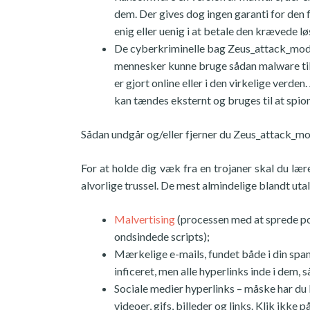
dem. Der gives dog ingen garanti for den 
enig eller uenig i at betale den krævede l
De cyberkriminelle bag Zeus_attack_modul
mennesker kunne bruge sådan malware til a
er gjort online eller i den virkelige ve
kan tændes eksternt og bruges til at spion
Sådan undgår og/eller fjerner du Zeus_attack_m
For at holde dig væk fra en trojaner skal du læ
alvorlige trussel. De mest almindelige blandt ut
Malvertising
(processen med at sprede po
ondsindede scripts);
Mærkelige e-mails, fundet både i din sp
inficeret, men alle hyperlinks inde i dem,
Sociale medier hyperlinks – måske har du
videoer, gifs, billeder og links. Klik ikke