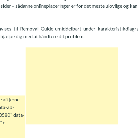
ider – sådanne onlineplaceringer er for det meste ulovlige og kan
envises til Removal Guide umiddelbart under karakteristikdiag
l hjælpe dig med at håndtere dit problem.
e af
fjerne
ata-ad-
0580" data-
">