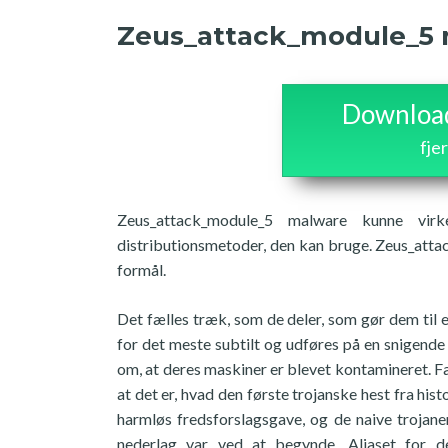
Zeus_attack_module_5
Download 
fje
Zeus_attack_module_5 malware kunne vir
distributionsmetoder, den kan bruge. Zeus_atta
formål.
Det fælles træk, som de deler, som gør dem til en
for det meste subtilt og udføres på en snigende 
om, at deres maskiner er blevet kontamineret. Fa
at det er, hvad den første trojanske hest fra hi
harmløs fredsforslagsgave, og de naive trojane
nederlag var ved at begynde. Aliaset for 