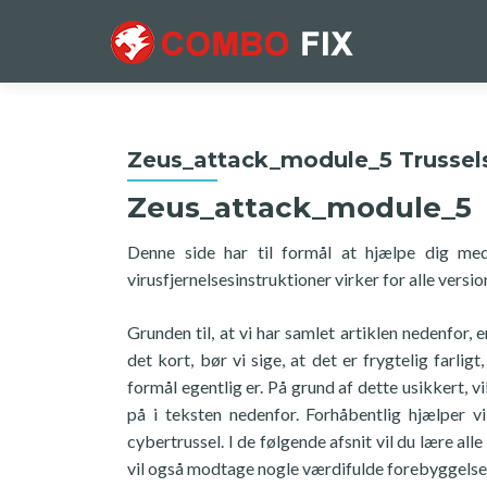
Zeus_attack_module_5 Trussel
Zeus_attack_module_5
Denne side har til formål at hjælpe dig med
virusfjernelsesinstruktioner virker for alle vers
Grunden til, at vi har samlet artiklen nedenfor,
det kort, bør vi sige, at det er frygtelig farli
formål egentlig er. På grund af dette usikkert, v
på i teksten nedenfor. Forhåbentlig hjælper 
cybertrussel. I de følgende afsnit vil du lære al
vil også modtage nogle værdifulde forebyggelses