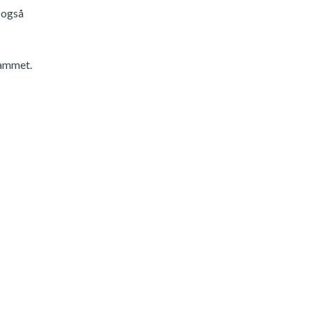
 også
rammet.