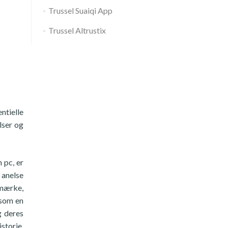
Trussel Suaiqi App
Trussel Altrustix
tielle
lser og
 pc, er
 anelse
emærke,
 som en
g deres
torie,