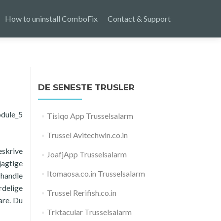
How to uninstall ComboFix
Contact & Support
DE SENESTE TRUSLER
odule_5
Tisiqo App Trusselsalarm
Trussel Avitechwin.co.in
eskrive
JoafjApp Trusselsalarm
jagtige
Itomaosa.co.in Trusselsalarm
 handle
rdelige
Trussel Rerifish.co.in
are. Du
Trktacular Trusselsalarm