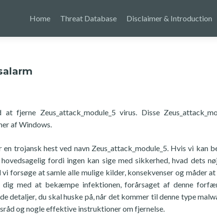
Home
Threat Database
Disclaimer & Introduction
salarm
 at fjerne Zeus_attack_module_5 virus. Disse Zeus_attack_m
ioner af Windows.
 er en trojansk hest ved navn Zeus_attack_module_5. Hvis vi kan b
gt, hovedsagelig fordi ingen kan sige med sikkerhed, hvad dets nø
il vi forsøge at samle alle mulige kilder, konsekvenser og måder at
vi dig med at bekæmpe infektionen, forårsaget af denne forfæ
le de detaljer, du skal huske på, når det kommer til denne type malw
råd og nogle effektive instruktioner om fjernelse.