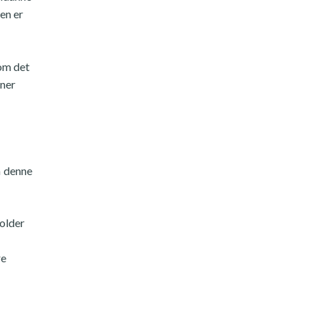
en er
 om det
oner
å denne
holder
re