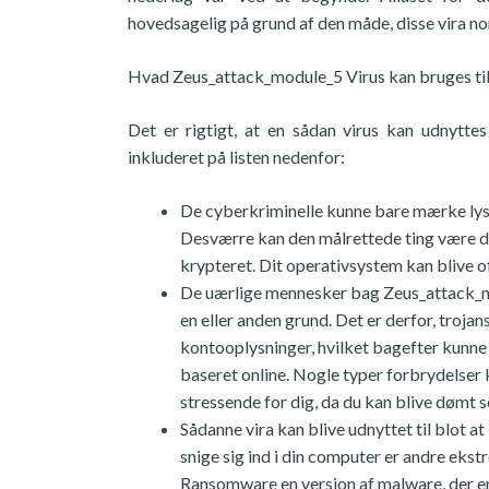
hovedsagelig på grund af den måde, disse vira no
Hvad Zeus_attack_module_5 Virus kan bruges ti
Det er rigtigt, at en sådan virus kan udnytte
inkluderet på listen nedenfor:
De cyberkriminelle kunne bare mærke lyst
Desværre kan den målrettede ting være dit
krypteret. Dit operativsystem kan blive of
De uærlige mennesker bag Zeus_attack_mod
en eller anden grund. Det er derfor, trojan
kontooplysninger, hvilket bagefter kunne 
baseret online. Nogle typer forbrydelser 
stressende for dig, da du kan blive dømt 
Sådanne vira kan blive udnyttet til blot 
snige sig ind i din computer er andre eks
Ransomware en version af malware, der er