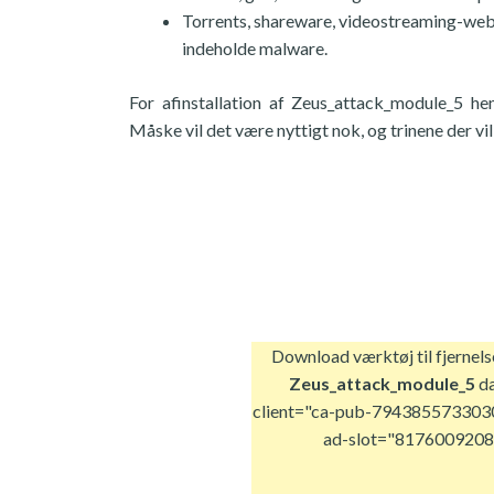
Torrents, shareware, videostreaming-webs
indeholde malware.
For afinstallation af Zeus_attack_module_5 h
Måske vil det være nyttigt nok, og trinene der vi
Download værktøj til fjernels
Zeus_attack_module_5
d
client="ca-pub-794385573303
ad-slot="8176009208