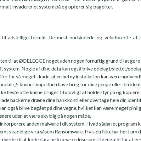
rmalt invaderer et system på og opfører sig bagefter.
l
s til adskillige formål. De mest ondsindede og veludbredte af
en til at ØDELEGGE noget uden nogen fornuftig grund til at gøre 
 system. Nogle af dine data kan også blive ødelagt/slettet/ødelag
fer for så meget skade, at en hel ny installation kan være nødvendi
ule_5 kunne simpelthen have brug for dine penge eller din identi
ske heste ofte kunne bruges til ulovligt at holde styr på og kopiere
lade hackerne dræne dine bankkonti eller overtage hele din identit
kan også blive begået på dine vegne, hvilket kan være meget pinli
senere uden at være skyldig på nogen måde.
at inkorporere anden malware i dit system. Hvad sådan et program 
tremt skadelige vira såsom Ransomware. Hvis du ikke har hørt om de
 dygtig til at kode data og kræve en løsesum til gengæld for at g