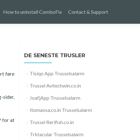
How to uninstall ComboFix
Contact & Support
DE SENESTE TRUSLER
Tisiqo App Trusselsalarm
rt føre
Trussel Avitechwin.co.in
-sider,
JoafjApp Trusselsalarm
Itomaosa.co.in Trusselsalarm
 for at
Trussel Rerifish.co.in
Trktacular Trusselsalarm