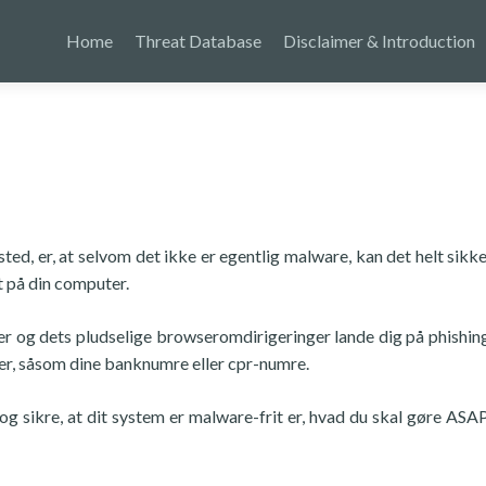
Home
Threat Database
Disclaimer & Introduction
ed, er, at selvom det ikke er egentlig malware, kan det helt sikke
 på din computer.
r og dets pludselige browseromdirigeringer lande dig på phishing
nger, såsom dine banknumre eller cpr-numre.
 og sikre, at dit system er malware-frit er, hvad du skal gøre ASAP