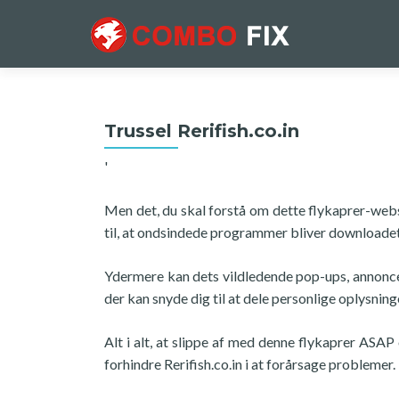
Trussel Rerifish.co.in
'
Men det, du skal forstå om dette flykaprer-webst
til, at ondsindede programmer bliver downloadet
Ydermere kan dets vildledende pop-ups, annonce
der kan snyde dig til at dele personlige oplysni
Alt i alt, at slippe af med denne flykaprer ASAP
forhindre Rerifish.co.in i at forårsage problemer.