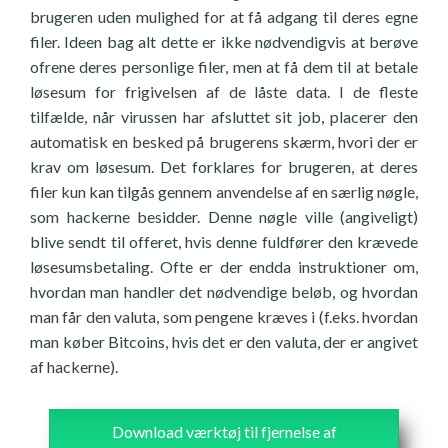
brugeren uden mulighed for at få adgang til deres egne
filer. Ideen bag alt dette er ikke nødvendigvis at berøve
ofrene deres personlige filer, men at få dem til at betale
løsesum for frigivelsen af de låste data. I de fleste
tilfælde, når virussen har afsluttet sit job, placerer den
automatisk en besked på brugerens skærm, hvori der er
krav om løsesum. Det forklares for brugeren, at deres
filer kun kan tilgås gennem anvendelse af en særlig nøgle,
som hackerne besidder. Denne nøgle ville (angiveligt)
blive sendt til offeret, hvis denne fuldfører den krævede
løsesumsbetaling. Ofte er der endda instruktioner om,
hvordan man handler det nødvendige beløb, og hvordan
man får den valuta, som pengene kræves i (f.eks. hvordan
man køber Bitcoins, hvis det er den valuta, der er angivet
af hackerne).
Download værktøj til fjernelse af