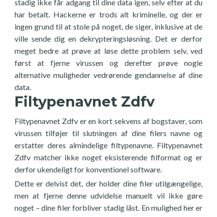
stadig ikke får adgang til dine data igen, selv efter at du
har betalt. Hackerne er trods alt kriminelle, og der er
ingen grund til at stole på noget, de siger, inklusive at de
ville sende dig en dekrypteringsløsning. Det er derfor
meget bedre at prøve at løse dette problem selv, ved
først at fjerne virussen og derefter prøve nogle
alternative muligheder vedrørende gendannelse af dine
data.
Filtypenavnet Zdfv
Filtypenavnet Zdfv er en kort sekvens af bogstaver, som
virussen tilføjer til slutningen af dine filers navne og
erstatter deres almindelige filtypenavne. Filtypenavnet
Zdfv matcher ikke noget eksisterende filformat og er
derfor ukendeligt for konventionel software.
Dette er delvist det, der holder dine filer utilgængelige,
men at fjerne denne udvidelse manuelt vil ikke gøre
noget – dine filer forbliver stadig låst. En mulighed her er