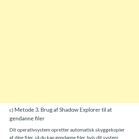
Metode 3. Brug af Shadow Explorer til at
c)
gendanne filer
Dit operativsystem opretter automatisk skyggekopier
af dine filer, så du kan gendanne filer, hvis dit system