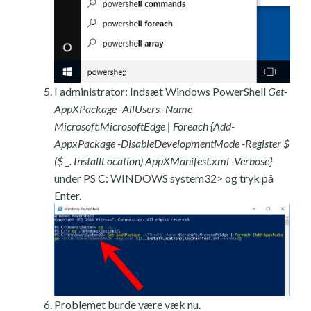
I administrator: Indsæt Windows PowerShell
Get-
AppXPackage -AllUsers -Name
Microsoft.MicrosoftEdge | Foreach {Add-
AppxPackage -DisableDevelopmentMode -Register $
($ _. InstallLocation) AppXManifest.xml -Verbose}
under PS C: WINDOWS system32> og tryk på
Enter.
Problemet burde være væk nu.