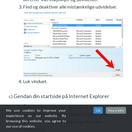
Find og deaktiver alle mistænkelige udvidelser.
Luk vinduet.
Gendan din startside på Internet Explorer
c)
Åbn Internet Explorer og tryk på Gear-ikonet.
We use cookies to improve your
Ok
More Info
Internetindstillinger → fanen Generelt. Slet
experience on our website. By
webadressen til startsiden, og skriv den
browsing this website, you agree to
our use of cookies.
foretrukne.