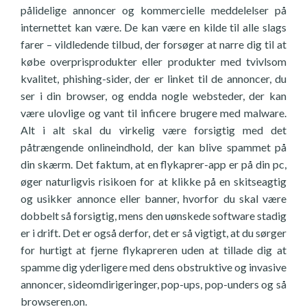
pålidelige annoncer og kommercielle meddelelser på
internettet kan være. De kan være en kilde til alle slags
farer – vildledende tilbud, der forsøger at narre dig til at
købe overprisprodukter eller produkter med tvivlsom
kvalitet, phishing-sider, der er linket til de annoncer, du
ser i din browser, og endda nogle websteder, der kan
være ulovlige og vant til inficere brugere med malware.
Alt i alt skal du virkelig være forsigtig med det
påtrængende onlineindhold, der kan blive spammet på
din skærm. Det faktum, at en flykaprer-app er på din pc,
øger naturligvis risikoen for at klikke på en skitseagtig
og usikker annonce eller banner, hvorfor du skal være
dobbelt så forsigtig, mens den uønskede software stadig
er i drift. Det er også derfor, det er så vigtigt, at du sørger
for hurtigt at fjerne flykapreren uden at tillade dig at
spamme dig yderligere med dens obstruktive og invasive
annoncer, sideomdirigeringer, pop-ups, pop-unders og så
browseren.on.