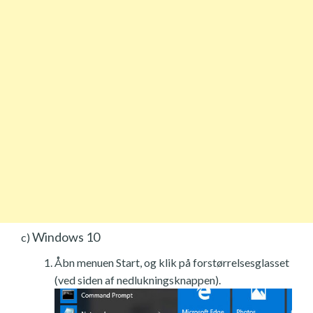
Windows 10
c)
Åbn menuen Start, og klik på forstørrelsesglasset
(ved siden af nedlukningsknappen).