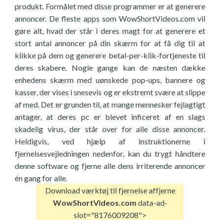
produkt. Formålet med disse programmer er at generere
annoncer. De fleste apps som WowShortVideos.com vil
gøre alt, hvad der står i deres magt for at generere et
stort antal annoncer på din skærm for at få dig til at
klikke på dem og generere betal-per-klik-fortjeneste til
deres skabere. Nogle gange kan de næsten dække
enhedens skærm med uønskede pop-ups, bannere og
kasser, der vises i snesevis og er ekstremt svære at slippe
af med. Det er grunden til, at mange mennesker fejlagtigt
antager, at deres pc er blevet inficeret af en slags
skadelig virus, der står over for alle disse annoncer.
Heldigvis, ved hjælp af instruktionerne i
fjernelsesvejledningen nedenfor, kan du trygt håndtere
denne software og fjerne alle dens irriterende annoncer
én gang for alle.
Download værktøj til fjernelse af
fjerne
WowShortVideos.com
data-ad-
slot="8176009208">