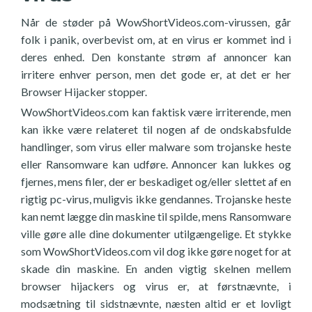
Når de støder på WowShortVideos.com-virussen, går
folk i panik, overbevist om, at en virus er kommet ind i
deres enhed. Den konstante strøm af annoncer kan
irritere enhver person, men det gode er, at det er her
Browser Hijacker stopper.
WowShortVideos.com kan faktisk være irriterende, men
kan ikke være relateret til nogen af de ondskabsfulde
handlinger, som virus eller malware som trojanske heste
eller Ransomware kan udføre. Annoncer kan lukkes og
fjernes, mens filer, der er beskadiget og/eller slettet af en
rigtig pc-virus, muligvis ikke gendannes. Trojanske heste
kan nemt lægge din maskine til spilde, mens Ransomware
ville gøre alle dine dokumenter utilgængelige. Et stykke
som WowShortVideos.com vil dog ikke gøre noget for at
skade din maskine. En anden vigtig skelnen mellem
browser hijackers og virus er, at førstnævnte, i
modsætning til sidstnævnte, næsten altid er et lovligt