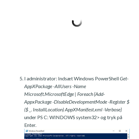
I administrator: Indsæt Windows PowerShell
Get-
AppXPackage -AllUsers -Name
Microsoft.MicrosoftEdge | Foreach {Add-
AppxPackage -DisableDevelopmentMode -Register $
($ _. InstallLocation) AppXManifest.xml -Verbose}
under PS C: WINDOWS system32> og tryk på
Enter.