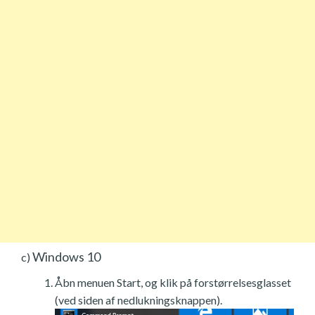
Windows 10
c)
Åbn menuen Start, og klik på forstørrelsesglasset
(ved siden af nedlukningsknappen).