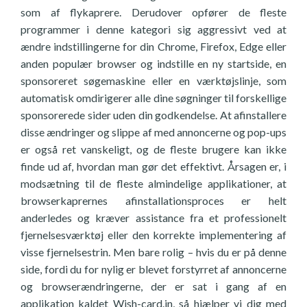
som af flykaprere. Derudover opfører de fleste
programmer i denne kategori sig aggressivt ved at
ændre indstillingerne for din Chrome, Firefox, Edge eller
anden populær browser og indstille en ny startside, en
sponsoreret søgemaskine eller en værktøjslinje, som
automatisk omdirigerer alle dine søgninger til forskellige
sponsorerede sider uden din godkendelse. At afinstallere
disse ændringer og slippe af med annoncerne og pop-ups
er også ret vanskeligt, og de fleste brugere kan ikke
finde ud af, hvordan man gør det effektivt. Årsagen er, i
modsætning til de fleste almindelige applikationer, at
browserkaprernes afinstallationsproces er helt
anderledes og kræver assistance fra et professionelt
fjernelsesværktøj eller den korrekte implementering af
visse fjernelsestrin. Men bare rolig – hvis du er på denne
side, fordi du for nylig er blevet forstyrret af annoncerne
og browserændringerne, der er sat i gang af en
applikation kaldet Wish-card.in, så hjælper vi dig med