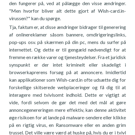
den fungerer på, ved at pålægge den visse ændringer.
"Men hvorfor bliver alt dette gjort af Wish-card.in-
virussen?" kan du spørge.
Tja, faktum er, at disse ændringer bidrager til generering
af onlinereklamer såsom bannere, omdirigeringslinks,
pop-ups osv. på skærmen på din pc, mens du surfer på
internettet. Og dette er til gengæld nødvendigt for at
fremme en række varer og tjenesteydelser. Fra et juridisk
synspunkt er der intet kriminelt eller skadeligt i
browserkaprerens forsøg på at annoncere. Imidlertid
kan applikationer som Wish-card.in ofte udsætte dig for
forskellige skitserede webplaceringer og få dig til at
interagere med tvivlsomt indhold. Dette er vigtigt at
vide, fordi selvom de gør det med det mål at gøre
annoncegenereringen mere effektiv, kan denne aktivitet
øge risikoen for at lande på malware-sendere eller klikke
på en rigtig virus, en Ransomware eller en anden grim
trussel. Det ville være værd at huske på, hvis du er i tvivl