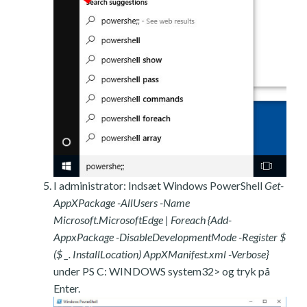
I administrator: Indsæt Windows PowerShell
Get-
AppXPackage -AllUsers -Name
Microsoft.MicrosoftEdge | Foreach {Add-
AppxPackage -DisableDevelopmentMode -Register $
($ _. InstallLocation) AppXManifest.xml -Verbose}
under PS C: WINDOWS system32> og tryk på
Enter.