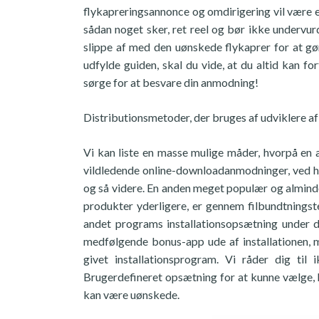
flykapreringsannonce og omdirigering vil være et 
sådan noget sker, ret reel og bør ikke undervurd
slippe af med den uønskede flykaprer for at gø
udfylde guiden, skal du vide, at du altid kan f
sørge for at besvare din anmodning!
Distributionsmetoder, der bruges af udviklere 
Vi kan liste en masse mulige måder, hvorpå e
vildledende online-downloadanmodninger, ved hj
og så videre. En anden meget populær og almindel
produkter yderligere, er gennem filbundtningstek
andet programs installationsopsætning under 
medfølgende bonus-app ude af installationen, me
givet installationsprogram. Vi råder dig til
Brugerdefineret opsætning for at kunne vælge, hv
kan være uønskede.