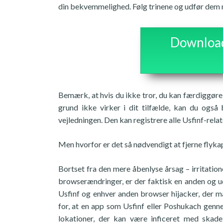
din bekvemmelighed. Følg trinene og udfør dem n
Download 
Bemærk, at hvis du ikke tror, du kan færdiggøre 
grund ikke virker i dit tilfælde, kan du også 
vejledningen. Den kan registrere alle Usfinf-rela
Men hvorfor er det så nødvendigt at fjerne flyka
Bortset fra den mere åbenlyse årsag – irritati
browserændringer, er der faktisk en anden og ud
Usfinf og enhver anden browser hijacker, der må
for, at en app som Usfinf eller Poshukach genn
lokationer, der kan være inficeret med skadel