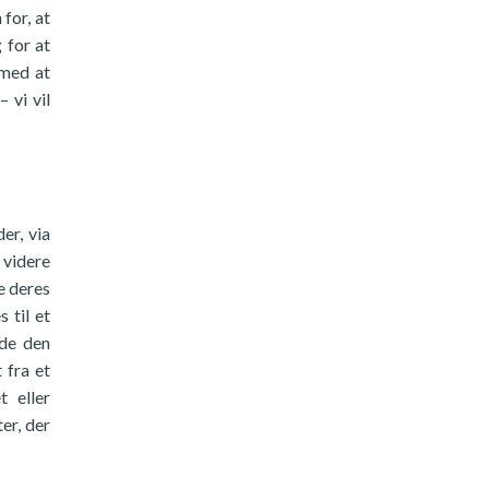
for, at
 for at
 med at
 vi vil
er, via
 videre
e deres
 til et
ade den
 fra et
t eller
er, der