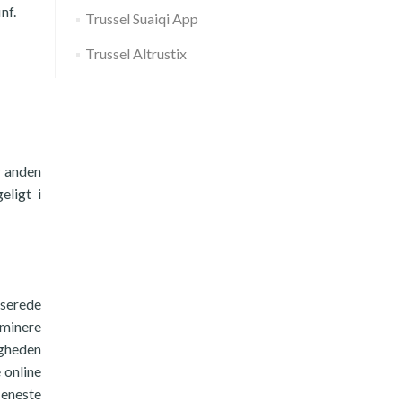
nf.
Trussel Suaiqi App
Trussel Altrustix
r anden
eligt i
iserede
iminere
igheden
 online
 eneste