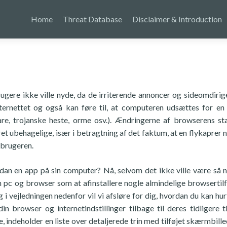
Home
Threat Database
Disclaimer & Introduction
rugere ikke ville nyde, da de irriterende annoncer og sideomdirig
nternettet og også kan føre til, at computeren udsættes for e
re, trojanske heste, orme osv.). Ændringerne af browserens sta
t ubehagelige, især i betragtning af det faktum, at en flykaprer 
 brugeren.
dan en app på sin computer? Nå, selvom det ikke ville være så 
 pc og browser som at afinstallere nogle almindelige browsertilf
 i vejledningen nedenfor vil vi afsløre for dig, hvordan du kan hur
 browser og internetindstillinger tilbage til deres tidligere ti
e, indeholder en liste over detaljerede trin med tilføjet skærmbille