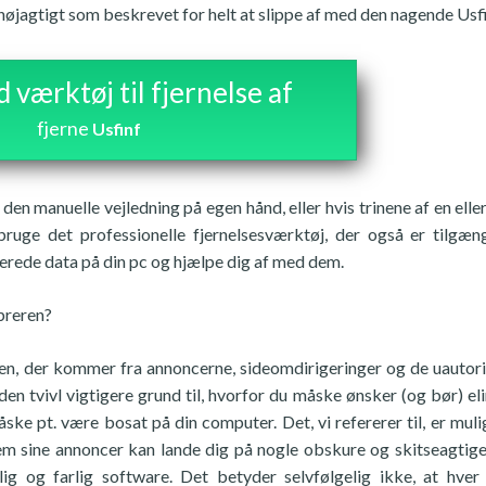
øjagtigt som beskrevet for helt at slippe af med den nagende Usfi
værktøj til fjernelse af
fjerne
Usfinf
den manuelle vejledning på egen hånd, eller hvis trinene af en elle
bruge det professionelle fjernelsesværktøj, der også er tilgæng
terede data på din pc og hjælpe dig af med dem.
preren?
onen, der kommer fra annoncerne, sideomdirigeringer og de uautor
en tvivl vigtigere grund til, hvorfor du måske ønsker (og bør) el
ske pt. være bosat på din computer. Det, vi refererer til, er mul
em sine annoncer kan lande dig på nogle obskure og skitseagtige
ig og farlig software. Det betyder selvfølgelig ikke, at hver