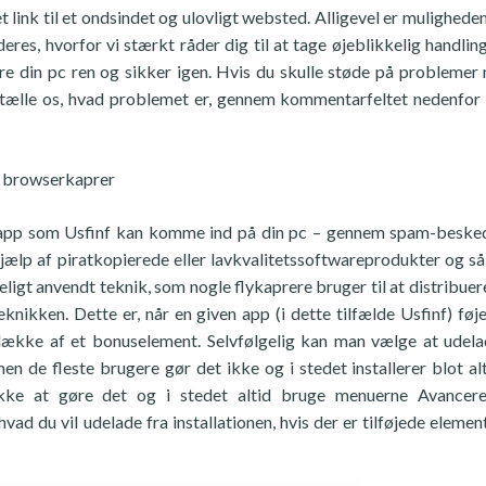
link til et ondsindet og ulovligt websted. Alligevel er muligheden 
eres, hvorfor vi stærkt råder dig til at tage øjeblikkelig handling
re din pc ren og sikker igen. Hvis du skulle støde på problemer
ortælle os, hvad problemet er, gennem kommentarfeltet nedenfor –
af browserkaprer
n app som Usfinf kan komme ind på din pc – gennem spam-besked
ælp af piratkopierede eller lavkvalitetssoftwareprodukter og så
igt anvendt teknik, som nogle flykaprere bruger til at distribuer
nikken. Dette er, når en given app (i dette tilfælde Usfinf) føjes
dække af et bonuselement. Selvfølgelig kan man vælge at udel
n de fleste brugere gør det ikke og i stedet installerer blot alt
 ikke at gøre det og i stedet altid bruge menuerne Avancere
ad du vil udelade fra installationen, hvis der er tilføjede element