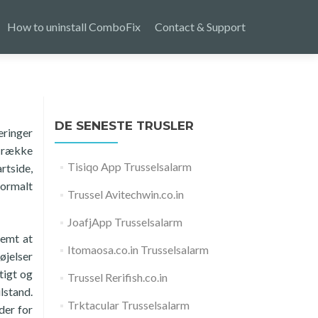
How to uninstall ComboFix
Contact & Support
DE SENESTE TRUSLER
eringer
n række
Tisiqo App Trusselsalarm
rtside,
normalt
Trussel Avitechwin.co.in
JoafjApp Trusselsalarm
nemt at
Itomaosa.co.in Trusselsalarm
øjelser
tigt og
Trussel Rerifish.co.in
lstand.
Trktacular Trusselsalarm
der for