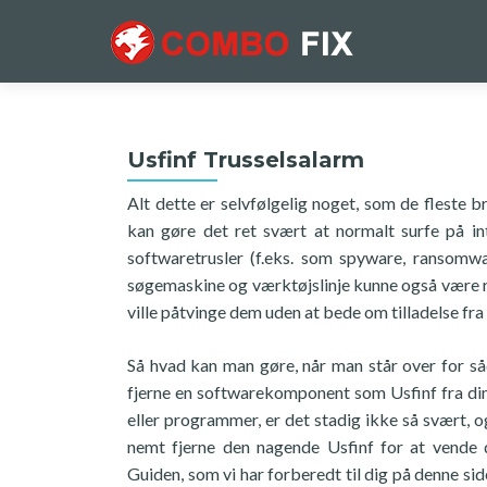
Usfinf Trusselsalarm
Alt dette er selvfølgelig noget, som de fleste b
kan gøre det ret svært at normalt surfe på i
softwaretrusler (f.eks. som spyware, ransomwa
søgemaskine og værktøjslinje kunne også være re
ville påtvinge dem uden at bede om tilladelse fra
Så hvad kan man gøre, når man står over for så
fjerne en softwarekomponent som Usfinf fra din
eller programmer, er det stadig ikke så svært, og
nemt fjerne den nagende Usfinf for at vende din
Guiden, som vi har forberedt til dig på denne sid