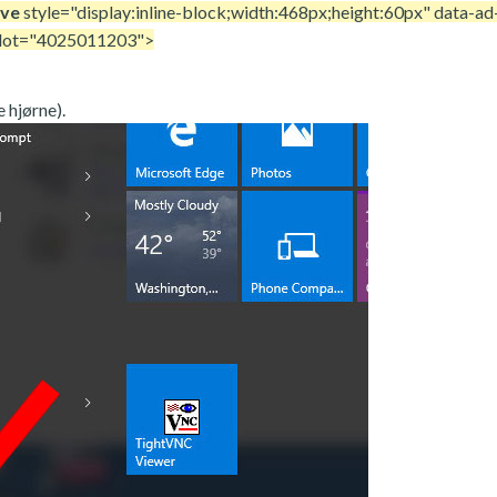
ove
style="display:inline-block;width:468px;height:60px" data-ad
slot="4025011203">
 hjørne).