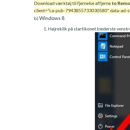
Download værktøj til fjernelse af
fjerne
to Rem
client="ca-pub-7943855733030580" data-ad-
Windows 8
b)
Højreklik på startikonet (nederste venstre