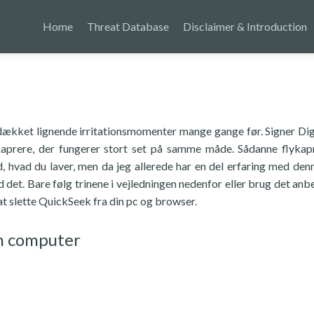
Home
Threat Database
Disclaimer & Introduction
 dækket lignende irritationsmomenter mange gange før. Signer Dig
ykaprere, der fungerer stort set på samme måde. Sådanne flykap
, hvad du laver, men da jeg allerede har en del erfaring med den
 det. Bare følg trinene i vejledningen nedenfor eller brug det anb
t slette QuickSeek fra din pc og browser.
in computer