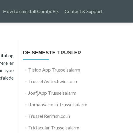
How to uninstall ComboFix
Contact & Support
DE SENESTE TRUSLER
ital og
rere er
Tisiqo App Trusselsalarm
ne type
efalede
Trussel Avitechwin.co.in
JoafjApp Trusselsalarm
Itomaosa.co.in Trusselsalarm
Trussel Rerifish.co.in
Trktacular Trusselsalarm