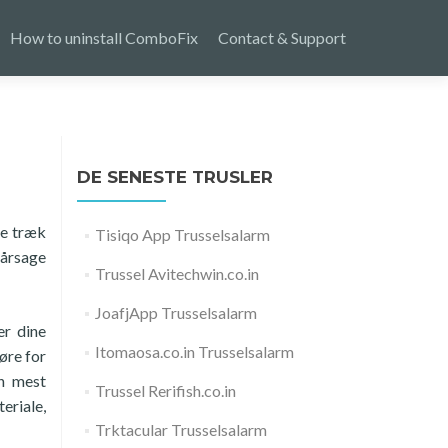
How to uninstall ComboFix
Contact & Support
DE SENESTE TRUSLER
ke træk
Tisiqo App Trusselsalarm
rårsage
Trussel Avitechwin.co.in
JoafjApp Trusselsalarm
er dine
Itomaosa.co.in Trusselsalarm
øre for
en mest
Trussel Rerifish.co.in
eriale,
Trktacular Trusselsalarm