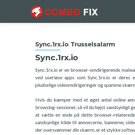
Sync.1rx.io Trusselsalarm
Sync.1rx.io
Sync.1rx.io er en browser-omdirigerende malwar
ved useriøse apps som Sync.1rx.io er deres 
pludselige sideomdirigeringer og spamme skærme
Hvis du kæmper med et øget antal online ann
browsing-sessioner, så vil du højst sandsynligt g
at sætte en ende på dette browser-relaterede 
sandsynlige kilde til annoncerne, bannerne, si
der oversvømmer din skærm, er et stykke softwar