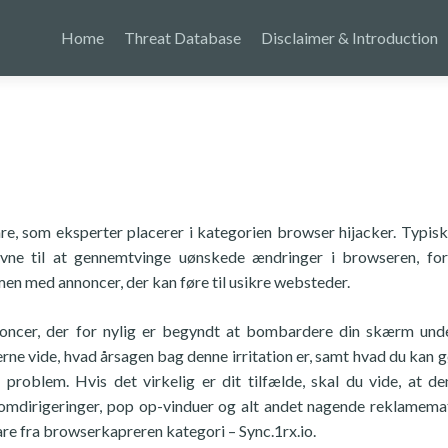
Home
Threat Database
Disclaimer & Introduction
e, som eksperter placerer i kategorien browser hijacker. Typis
evne til at gennemtvinge uønskede ændringer i browseren, fo
n med annoncer, der kan føre til usikre websteder.
oncer, der for nylig er begyndt at bombardere din skærm und
erne vide, hvad årsagen bag denne irritation er, samt hvad du kan g
problem. Hvis det virkelig er dit tilfælde, skal du vide, at d
deomdirigeringer, pop op-vinduer og alt andet nagende reklamemat
e fra browserkapreren kategori – Sync.1rx.io.