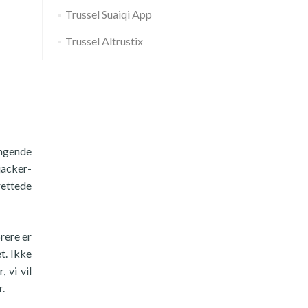
Trussel Suaiqi App
Trussel Altrustix
ængende
jacker-
rettede
rere er
t. Ikke
 vi vil
r.