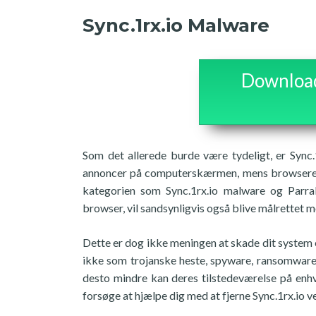
Sync.1rx.io Malware
Download 
Som det allerede burde være tydeligt, er Sync.
annoncer på computerskærmen, mens browseren 
kategorien som Sync.1rx.io malware og Parra
browser, vil sandsynligvis også blive målrettet m
Dette er dog ikke meningen at skade dit system el
ikke som trojanske heste, spyware, ransomware o
desto mindre kan deres tilstedeværelse på enhver
forsøge at hjælpe dig med at fjerne Sync.1rx.io v