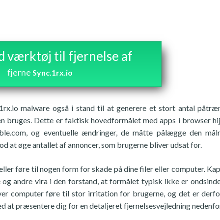
værktøj til fjernelse af
fjerne
Sync.1rx.io
1rx.io malware også i stand til at generere et stort antal påtr
bruges. Dette er faktisk hovedformålet med apps i browser hi
ble.com, og eventuelle ændringer, de måtte pålægge den mål
od at øge antallet af annoncer, som brugerne bliver udsat for.
ler føre til nogen form for skade på dine filer eller computer. Kap
g andre vira i den forstand, at formålet typisk ikke er ondsinde
 computer føre til stor irritation for brugerne, og det er derfor,
ed at præsentere dig for en detaljeret fjernelsesvejledning nedenfo