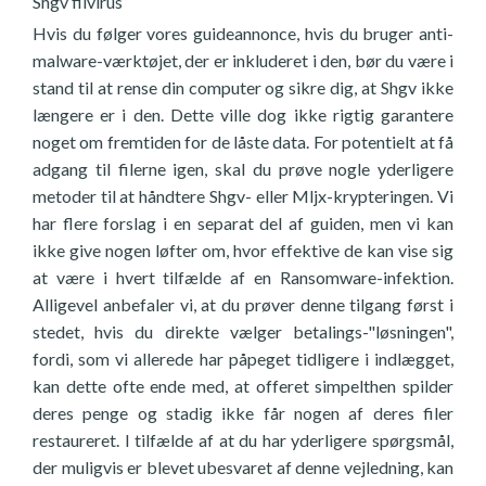
Shgv filvirus
Hvis du følger vores guideannonce, hvis du bruger anti-
malware-værktøjet, der er inkluderet i den, bør du være i
stand til at rense din computer og sikre dig, at Shgv ikke
længere er i den. Dette ville dog ikke rigtig garantere
noget om fremtiden for de låste data. For potentielt at få
adgang til filerne igen, skal du prøve nogle yderligere
metoder til at håndtere Shgv- eller Mljx-krypteringen. Vi
har flere forslag i en separat del af guiden, men vi kan
ikke give nogen løfter om, hvor effektive de kan vise sig
at være i hvert tilfælde af en Ransomware-infektion.
Alligevel anbefaler vi, at du prøver denne tilgang først i
stedet, hvis du direkte vælger betalings-"løsningen",
fordi, som vi allerede har påpeget tidligere i indlægget,
kan dette ofte ende med, at offeret simpelthen spilder
deres penge og stadig ikke får nogen af deres filer
restaureret. I tilfælde af at du har yderligere spørgsmål,
der muligvis er blevet ubesvaret af denne vejledning, kan