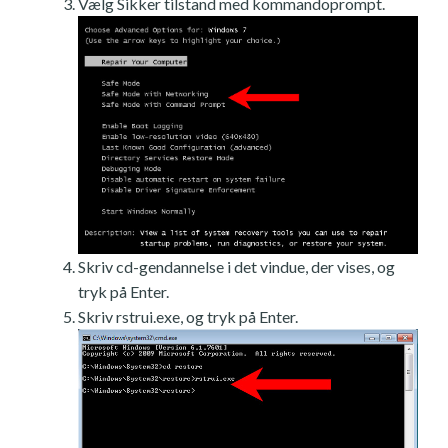
Vælg Sikker tilstand med kommandoprompt.
Skriv cd-gendannelse i det vindue, der vises, og
tryk på Enter.
Skriv rstrui.exe, og tryk på Enter.