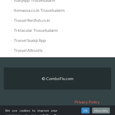
JoafjApp Trusselsalarm
Itomaosa.co.in Trusselsalarm
Trussel Rerifish.co.in
Trktacular Trusselsalarm
Trussel Suaiqi App
Trussel Altrustix
© ComboFix.com
Privacy Policy
We use cookies to improve your
Ok
More Info
How to uninstall ComboFix