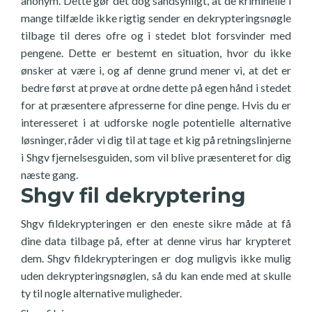
anonym. Dette gør det dog sandsynligt, at de kriminelle i
mange tilfælde ikke rigtig sender en dekrypteringsnøgle
tilbage til deres ofre og i stedet blot forsvinder med
pengene. Dette er bestemt en situation, hvor du ikke
ønsker at være i, og af denne grund mener vi, at det er
bedre først at prøve at ordne dette på egen hånd i stedet
for at præsentere afpresserne for dine penge. Hvis du er
interesseret i at udforske nogle potentielle alternative
løsninger, råder vi dig til at tage et kig på retningslinjerne
i Shgv fjernelsesguiden, som vil blive præsenteret for dig
næste gang.
Shgv fil dekryptering
Shgv fildekrypteringen er den eneste sikre måde at få
dine data tilbage på, efter at denne virus har krypteret
dem. Shgv fildekrypteringen er dog muligvis ikke mulig
uden dekrypteringsnøglen, så du kan ende med at skulle
ty til nogle alternative muligheder.