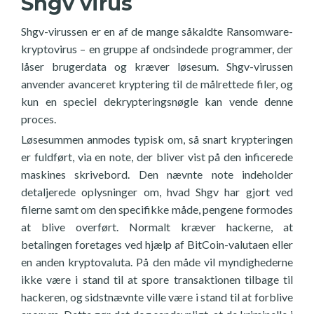
Shgv virus
Shgv-virussen er en af de mange såkaldte Ransomware-
kryptovirus – en gruppe af ondsindede programmer, der
låser brugerdata og kræver løsesum. Shgv-virussen
anvender avanceret kryptering til de målrettede filer, og
kun en speciel dekrypteringsnøgle kan vende denne
proces.
Løsesummen anmodes typisk om, så snart krypteringen
er fuldført, via en note, der bliver vist på den inficerede
maskines skrivebord. Den nævnte note indeholder
detaljerede oplysninger om, hvad Shgv har gjort ved
filerne samt om den specifikke måde, pengene formodes
at blive overført. Normalt kræver hackerne, at
betalingen foretages ved hjælp af BitCoin-valutaen eller
en anden kryptovaluta. På den måde vil myndighederne
ikke være i stand til at spore transaktionen tilbage til
hackeren, og sidstnævnte ville være i stand til at forblive