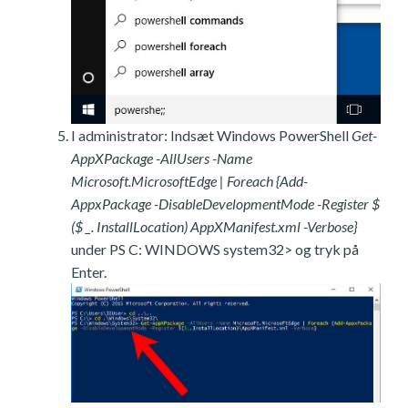
I administrator: Indsæt Windows PowerShell
Get-
AppXPackage -AllUsers -Name
Microsoft.MicrosoftEdge | Foreach {Add-
AppxPackage -DisableDevelopmentMode -Register $
($ _. InstallLocation) AppXManifest.xml -Verbose}
under PS C: WINDOWS system32> og tryk på
Enter.