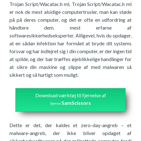
Trojan Script/Wacatac.h ml, Trojan Script/Wacatac.h ml
er nok de mest alsidige computertrusler, man kan støde
på på deres computer, og det er ofte en udfordring at
håndtere dem. mest erfarne af
softwaresikkerhedseksperter. Alligevel, hvis du opdager,
at en sådan infektion har formået at bryde dit systems
forsvar og har indlejret sig i din computer, er der ingen tid
at spilde, og der bør træffes øjeblikkelige handlinger for
at sikre din maskine og slippe af med malwaren så
sikkert og så hurtigt som muligt.
Download værktøj til fjernelse af
SamScissors
fjerne
Dette er det, der kaldes et zero-day-angreb – et
malware-angreb, der ikke bliver opdaget af
sikkerhedssoftwaren på den målrettede computer, fordi