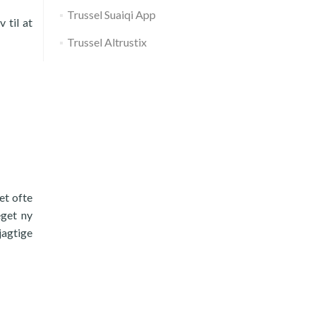
Trussel Suaiqi App
 til at
Trussel Altrustix
et ofte
eget ny
jagtige