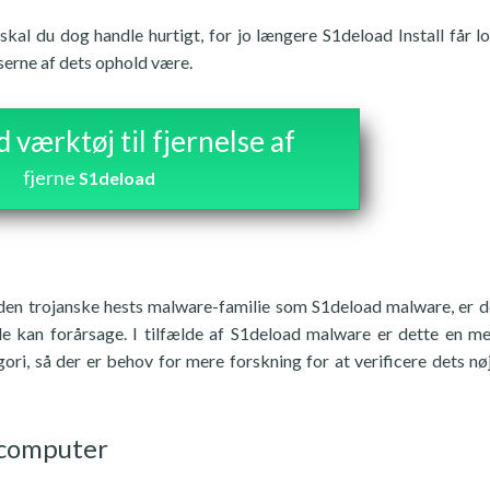
kal du dog handle hurtigt, for jo længere S1deload Install får lov
serne af dets ophold være.
værktøj til fjernelse af
fjerne
S1deload
a den trojanske hests malware-familie som S1deload malware, er d
de kan forårsage. I tilfælde af S1deload malware er dette en m
ri, så der er behov for mere forskning for at verificere dets nø
 computer