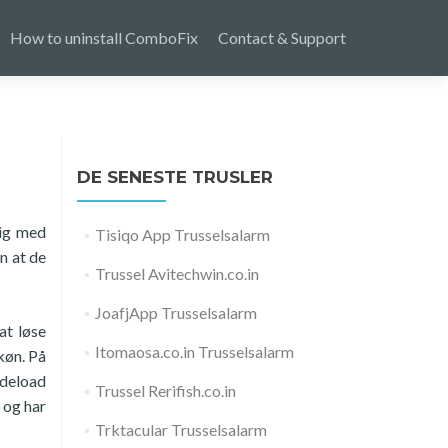
How to uninstall ComboFix
Contact & Support
DE SENESTE TRUSLER
dig med
Tisiqo App Trusselsalarm
n at de
Trussel Avitechwin.co.in
JoafjApp Trusselsalarm
at løse
Itomaosa.co.in Trusselsalarm
køn. På
1deload
Trussel Rerifish.co.in
 og har
Trktacular Trusselsalarm