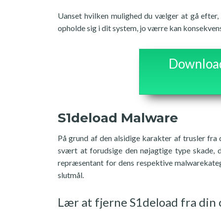
Uanset hvilken mulighed du vælger at gå efter, s
opholde sig i dit system, jo værre kan konsekven
Download 
S1deload Malware
På grund af den alsidige karakter af trusler fr
svært at forudsige den nøjagtige type skade, 
repræsentant for dens respektive malwarekatego
slutmål.
Lær at fjerne S1deload fra din