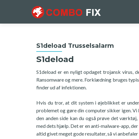
S1deload Trusselsalarm
S1deload
S1deload er en nyligt opdaget trojansk virus, de
Ransomware og mere. Forklædning bruges typisk t
finder ud af infektionen.
Hvis du tror, at dit system i øjeblikket er und
problemet og gøre din computer sikker igen. Vi ka
den anden side kan du også prøve det værktøj, v
med dets hjælp. Det er en anti-malware-app, der
altid givet meget gode resultater, så vi anbefale