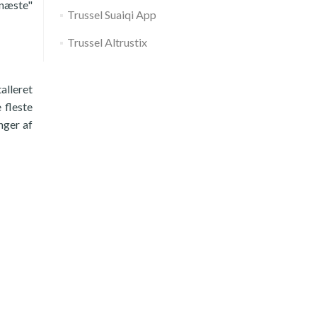
"næste"
Trussel Suaiqi App
Trussel Altrustix
alleret
 fleste
nger af