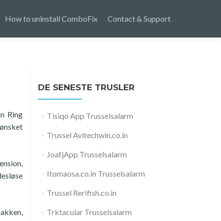
How to uninstall ComboFix
Contact & Support
DE SENESTE TRUSLER
an Ring
Tisiqo App Trusselsalarm
uønsket
Trussel Avitechwin.co.in
JoafjApp Trusselsalarm
ension,
Itomaosa.co.in Trusselsalarm
desløse
Trussel Rerifish.co.in
pakken,
Trktacular Trusselsalarm