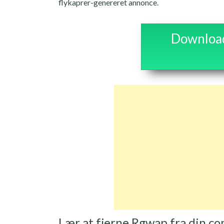
flykaprer-genereret annonce.
Download 
Lær at fjerne Rgwap fra din c