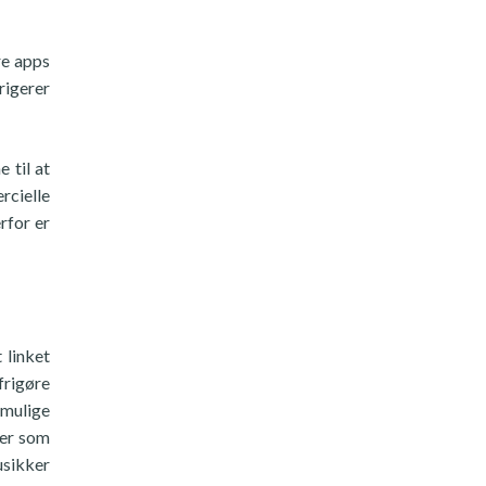
re apps
rigerer
 til at
ercielle
rfor er
 linket
frigøre
 mulige
ler som
usikker