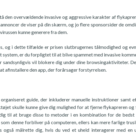
tå den overvældende invasive og aggressive karakter af flykapre
e annoncer de viser på din skærm, og jo flere sponsorsider de omdi
p-virussen kunne generere fra dem.
s, og i dette tilfælde er prisen slutbrugernes tålmodighed og evne
 dit system, er du forpligtet til at blive spammet med invasive komm
 sandsynligvis vil blokere dig under dine browsingaktiviteter. De
at afinstallere den app, der forårsager forstyrrelsen.
organiseret guide, der inkluderer manuelle instruktioner samt et
øjet skulle kunne give dig mulighed for at fjerne flykapreren og 
 dig til at bruge disse to metoder i en kombination for de bedst
app som denne forbliver på computeren, ellers kan mere farlige trus
s også målrette dig, hvis du ved et uheld interagerer med en 