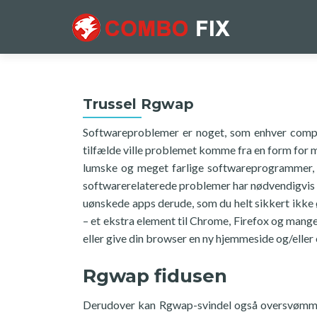
Trussel Rgwap
Softwareproblemer er noget, som enhver compu
tilfælde ville problemet komme fra en form for m
lumske og meget farlige softwareprogrammer, d
softwarerelaterede problemer har nødvendigvis 
uønskede apps derude, som du helt sikkert ikk
– et ekstra element til Chrome, Firefox og man
eller give din browser en ny hjemmeside og/eller
Rgwap fidusen
Derudover kan Rgwap-svindel også oversvømme