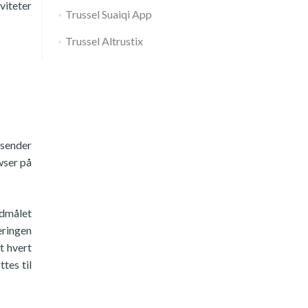
viteter
Trussel Suaiqi App
Trussel Altrustix
 sender
wser på
edmålet
eringen
t hvert
tes til