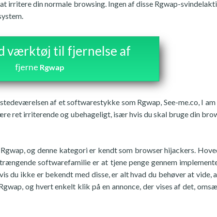
 at irritere din normale browsing. Ingen af disse Rgwap-svindelakti
system.
værktøj til fjernelse af
fjerne
Rgwap
tilstedeværelsen af et softwarestykke som Rgwap, See-me.co, I am
e ret irriterende og ubehageligt, især hvis du skal bruge din bro
ner Rgwap, og denne kategori er kendt som browser hijackers. Hov
 påtrængende softwarefamilie er at tjene penge gennem implement
s du ikke er bekendt med disse, er alt hvad du behøver at vide, a
gwap, og hvert enkelt klik på en annonce, der vises af det, omsæt