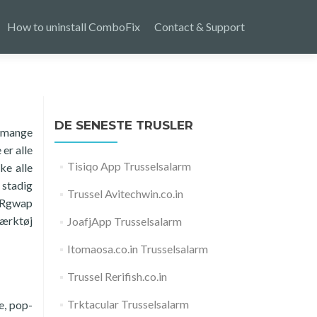
How to uninstall ComboFix
Contact & Support
DE SENESTE TRUSLER
I mange
er alle
Tisiqo App Trusselsalarm
ke alle
 stadig
Trussel Avitechwin.co.in
r Rgwap
værktøj
JoafjApp Trusselsalarm
Itomaosa.co.in Trusselsalarm
Trussel Rerifish.co.in
Trktacular Trusselsalarm
e, pop-