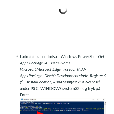
I administrator: Indsæt Windows PowerShell
Get-
AppXPackage -AllUsers -Name
Microsoft.MicrosoftEdge | Foreach {Add-
AppxPackage -DisableDevelopmentMode -Register $
($ _. InstallLocation) AppXManifest.xml -Verbose}
under PS C: WINDOWS system32> og tryk på
Enter.