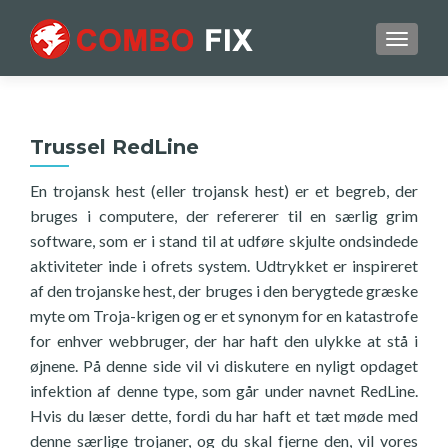
TOGGL
Trussel RedLine
En trojansk hest (eller trojansk hest) er et begreb, der
bruges i computere, der refererer til en særlig grim
software, som er i stand til at udføre skjulte ondsindede
aktiviteter inde i ofrets system. Udtrykket er inspireret
af den trojanske hest, der bruges i den berygtede græske
myte om Troja-krigen og er et synonym for en katastrofe
for enhver webbruger, der har haft den ulykke at stå i
øjnene. På denne side vil vi diskutere en nyligt opdaget
infektion af denne type, som går under navnet RedLine.
Hvis du læser dette, fordi du har haft et tæt møde med
denne særlige trojaner, og du skal fjerne den, vil vores