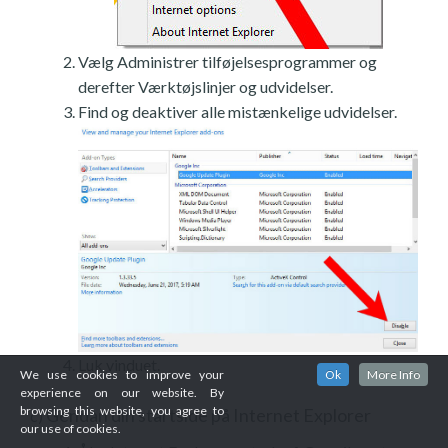
Vælg Administrer tilføjelsesprogrammer og
derefter Værktøjslinjer og udvidelser.
Find og deaktiver alle mistænkelige udvidelser.
Luk vinduet.
We use cookies to improve your
Ok
More Info
experience on our website. By
browsing this website, you agree to
Gendan din startside på Internet Explorer
c)
our use of cookies.