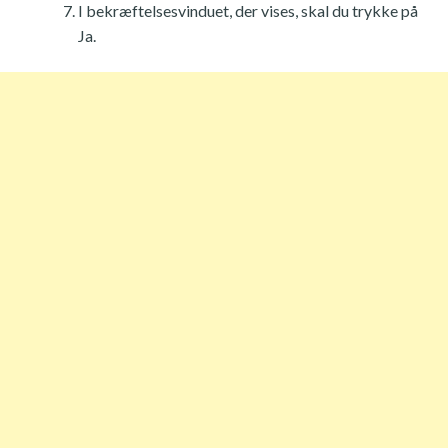
I bekræftelsesvinduet, der vises, skal du trykke på
Ja.