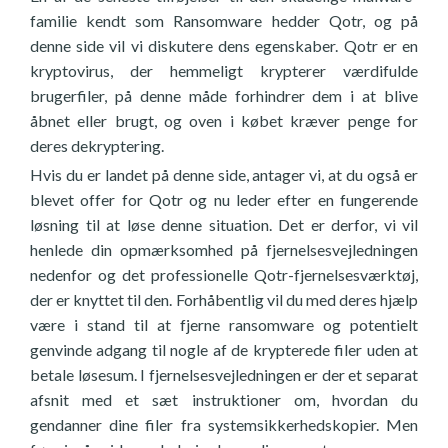
familie kendt som Ransomware hedder Qotr, og på
denne side vil vi diskutere dens egenskaber. Qotr er en
kryptovirus, der hemmeligt krypterer værdifulde
brugerfiler, på denne måde forhindrer dem i at blive
åbnet eller brugt, og oven i købet kræver penge for
deres dekryptering.
Hvis du er landet på denne side, antager vi, at du også er
blevet offer for Qotr og nu leder efter en fungerende
løsning til at løse denne situation. Det er derfor, vi vil
henlede din opmærksomhed på fjernelsesvejledningen
nedenfor og det professionelle Qotr-fjernelsesværktøj,
der er knyttet til den. Forhåbentlig vil du med deres hjælp
være i stand til at fjerne ransomware og potentielt
genvinde adgang til nogle af de krypterede filer uden at
betale løsesum. I fjernelsesvejledningen er der et separat
afsnit med et sæt instruktioner om, hvordan du
gendanner dine filer fra systemsikkerhedskopier. Men