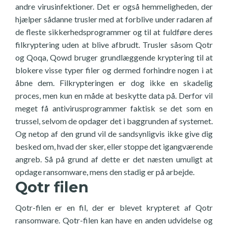
andre virusinfektioner. Det er også hemmeligheden, der
hjælper sådanne trusler med at forblive under radaren af
de fleste sikkerhedsprogrammer og til at fuldføre deres
filkryptering uden at blive afbrudt. Trusler såsom Qotr
og Qoqa, Qowd bruger grundlæggende kryptering til at
blokere visse typer filer og dermed forhindre nogen i at
åbne dem. Filkrypteringen er dog ikke en skadelig
proces, men kun en måde at beskytte data på. Derfor vil
meget få antivirusprogrammer faktisk se det som en
trussel, selvom de opdager det i baggrunden af systemet.
Og netop af den grund vil de sandsynligvis ikke give dig
besked om, hvad der sker, eller stoppe det igangværende
angreb. Så på grund af dette er det næsten umuligt at
opdage ransomware, mens den stadig er på arbejde.
Qotr filen
Qotr-filen er en fil, der er blevet krypteret af Qotr
ransomware. Qotr-filen kan have en anden udvidelse og