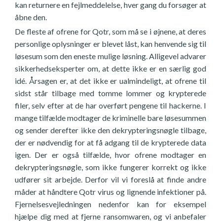
kan returnere en fejlmeddelelse, hver gang du forsøger at
åbne den.
De fleste af ofrene for Qotr, som må se i øjnene, at deres
personlige oplysninger er blevet låst, kan henvende sig til
løsesum som den eneste mulige løsning. Alligevel advarer
sikkerhedseksperter om, at dette ikke er en særlig god
idé. Årsagen er, at det ikke er ualmindeligt, at ofrene til
sidst står tilbage med tomme lommer og krypterede
filer, selv efter at de har overført pengene til hackerne. I
mange tilfælde modtager de kriminelle bare løsesummen
og sender derefter ikke den dekrypteringsnøgle tilbage,
der er nødvendig for at få adgang til de krypterede data
igen. Der er også tilfælde, hvor ofrene modtager en
dekrypteringsnøgle, som ikke fungerer korrekt og ikke
udfører sit arbejde. Derfor vil vi foreslå at finde andre
måder at håndtere Qotr virus og lignende infektioner på.
Fjernelsesvejledningen nedenfor kan for eksempel
hjælpe dig med at fjerne ransomwaren, og vi anbefaler