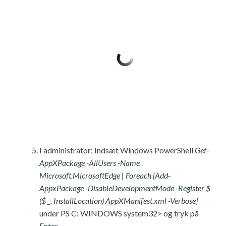
I administrator: Indsæt Windows PowerShell
Get-
AppXPackage -AllUsers -Name
Microsoft.MicrosoftEdge | Foreach {Add-
AppxPackage -DisableDevelopmentMode -Register $
($ _. InstallLocation) AppXManifest.xml -Verbose}
under PS C: WINDOWS system32> og tryk på
Enter.