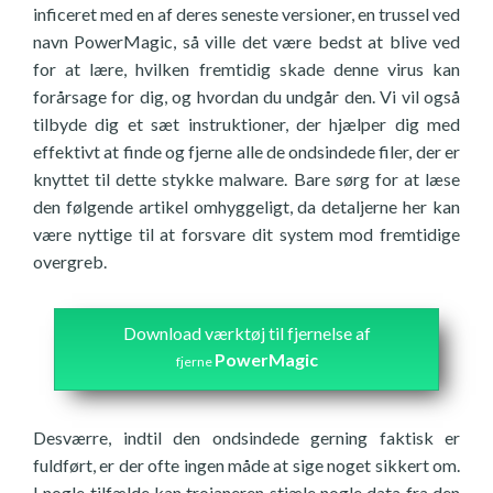
inficeret med en af deres seneste versioner, en trussel ved
navn PowerMagic, så ville det være bedst at blive ved
for at lære, hvilken fremtidig skade denne virus kan
forårsage for dig, og hvordan du undgår den. Vi vil også
tilbyde dig et sæt instruktioner, der hjælper dig med
effektivt at finde og fjerne alle de ondsindede filer, der er
knyttet til dette stykke malware. Bare sørg for at læse
den følgende artikel omhyggeligt, da detaljerne her kan
være nyttige til at forsvare dit system mod fremtidige
overgreb.
Download værktøj til fjernelse af
PowerMagic
fjerne
Desværre, indtil den ondsindede gerning faktisk er
fuldført, er der ofte ingen måde at sige noget sikkert om.
I nogle tilfælde kan trojaneren stjæle nogle data fra den