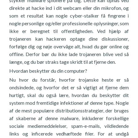
stykker malware spionere på dig. Dette kan opnås ved
direkte at hacke ind i dit webcam eller din mikrofon, og
som et resultat kan nogle cyber-stalker få fingrene i
nogle personlige og/eller professionelle oplysninger, som
ikke er beregnet til offentligheden. Ved hjælp af
trojaneren kan hackeren optage dine diskussioner,
forfølge dig og nøje overvåge alt, hvad du gør online og
offline. Derfor bør du ikke lade trojaneren blive ved så
længe, og du bør straks tage skridt til at fjerne den.
Hvordan beskytter du din computer?
Nu hvor du forstår, hvorfor trojanske heste er så
ondsindede, og hvorfor det er så vigtigt at fjerne dem
hurtigt, skal du også lære, hvordan du beskytter dit
system mod fremtidige infektioner af denne type. Nogle
af de mest populære distributionsstrategier, der bruges
af skaberne af denne malware, inkluderer forskellige
sociale mediemeddelelser, spam-e-mails, vildledende
links og inficerede vedhæftede filer. For at undgå