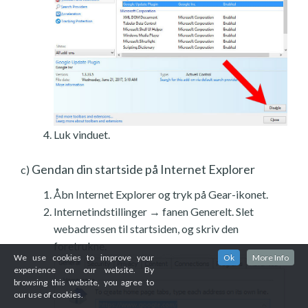
Luk vinduet.
Gendan din startside på Internet Explorer
c)
Åbn Internet Explorer og tryk på Gear-ikonet.
Internetindstillinger → fanen Generelt. Slet
webadressen til startsiden, og skriv den
foretrukne.
We use cookies to improve your
Ok
More Info
experience on our website. By
browsing this website, you agree to
our use of cookies.