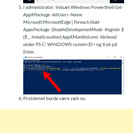
I administrator: Indsæt Windows PowerShell
Get-
AppXPackage -AllUsers -Name
Microsoft.MicrosoftEdge | Foreach {Add-
AppxPackage -DisableDevelopmentMode -Register $
($ _. InstallLocation) AppXManifest.xml -Verbose}
under PS C: WINDOWS system32> og tryk på
Enter.
Problemet burde være væk nu.