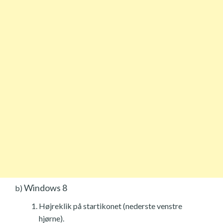
Windows 8
b)
Højreklik på startikonet (nederste venstre
hjørne).