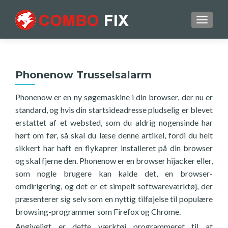
TOGGL
Phonenow Trusselsalarm
Phonenow er en ny søgemaskine i din browser, der nu er
standard, og hvis din startsideadresse pludselig er blevet
erstattet af et websted, som du aldrig nogensinde har
hørt om før, så skal du læse denne artikel, fordi du helt
sikkert har haft en flykaprer installeret på din browser
og skal fjerne den. Phonenow er en browser hijacker eller,
som nogle brugere kan kalde det, en browser-
omdirigering, og det er et simpelt softwareværktøj, der
præsenterer sig selv som en nyttig tilføjelse til populære
browsing-programmer som Firefox og Chrome.
Angiveligt er dette værktøj programmeret til at