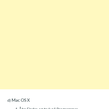
Mac OS X
d)
Åbn Finder, og tryk på Programmer.