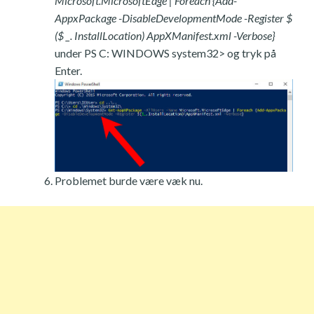
Microsoft.MicrosoftEdge | Foreach {Add-
AppxPackage -DisableDevelopmentMode -Register $
($ _. InstallLocation) AppXManifest.xml -Verbose}
under PS C: WINDOWS system32> og tryk på
Enter.
Problemet burde være væk nu.