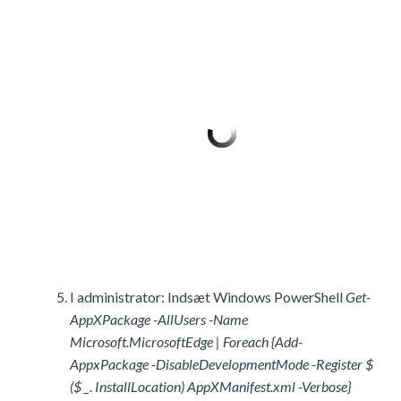
I administrator: Indsæt Windows PowerShell
Get-
AppXPackage -AllUsers -Name
Microsoft.MicrosoftEdge | Foreach {Add-
AppxPackage -DisableDevelopmentMode -Register $
($ _. InstallLocation) AppXManifest.xml -Verbose}