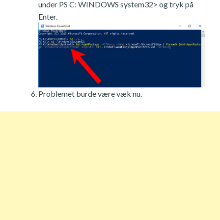
under PS C: WINDOWS system32> og tryk på
Enter.
Problemet burde være væk nu.