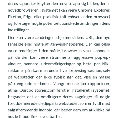
deres rapporter knytter den nævnte app sig til den, der er
hovedbrowseren i systemet (kan være Chrome, Explorer,
Firefox, Edge eller praktisk talt enhver anden browser)
og foretager nogle potentielt uønskede ændringer i dens
indstillinger.
Der kan være ændringer i hjemmesidens URL, den nye
faneside eller nogle af genvejsknapperne. Der kan også
være ændringer i den måde, browseren viser annoncer
på, da der kan være strømme af aggressive pop-up-
vinduer, bannere, sideomdirigeringer og betal-per-klik-
reklamer på skærmen under hver browsing-session, selv
på websteder, der ikke typisk gør det. vise en masse
påtrængende reklamer. Mange mennesker rapporterer,
at når Ourcoolstories.com først er installeret i systemet,
begynder det at omdirigere deres søgninger til nogle
foruddefinerede tredjepartswebsteder, som er fyldt med
salgsfremmende indhold, der beder dem om at klikke på
nogle tilbud, links og rabatter.