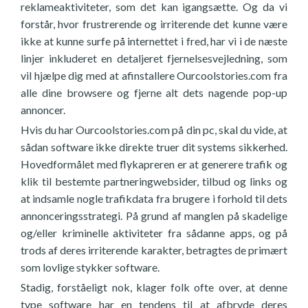
reklameaktiviteter, som det kan igangsætte. Og da vi
forstår, hvor frustrerende og irriterende det kunne være
ikke at kunne surfe på internettet i fred, har vi i de næste
linjer inkluderet en detaljeret fjernelsesvejledning, som
vil hjælpe dig med at afinstallere Ourcoolstories.com fra
alle dine browsere og fjerne alt dets nagende pop-up
annoncer.
Hvis du har Ourcoolstories.com på din pc, skal du vide, at
sådan software ikke direkte truer dit systems sikkerhed.
Hovedformålet med flykapreren er at generere trafik og
klik til bestemte partneringwebsider, tilbud og links og
at indsamle nogle trafikdata fra brugere i forhold til dets
annonceringsstrategi. På grund af manglen på skadelige
og/eller kriminelle aktiviteter fra sådanne apps, og på
trods af deres irriterende karakter, betragtes de primært
som lovlige stykker software.
Stadig, forståeligt nok, klager folk ofte over, at denne
type software har en tendens til at afbryde deres