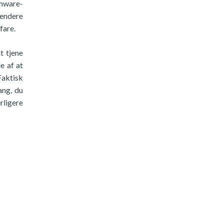
omware-
sendere
fare.
t tjene
e af at
Faktisk
ang, du
rligere