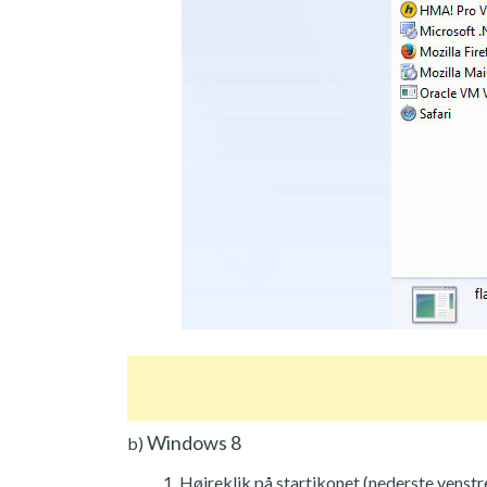
Windows 8
b)
Højreklik på startikonet (nederste venstre