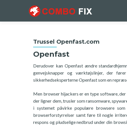
Trussel Openfast.com
Openfast
Derudover kan Openfast ændre standardhjemmes
genvejsknapper og værktøjslinjer, der føre
sikkerhedseksperterne Openfast som en repræsen
Men browser hijackers er en type software, der i
der ligner dem, trusler som ransomware, spyware 
i systemet påvirke populære browsere som 
browserforstyrrelser samt føre til nogle irr
respons og pludselige nedbrud under din browsing s