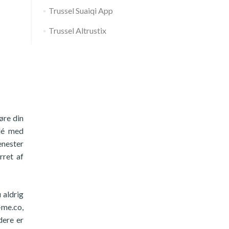
Trussel Suaiqi App
Trussel Altrustix
øre din
idé med
enester
rret af
 aldrig
-me.co,
dere er