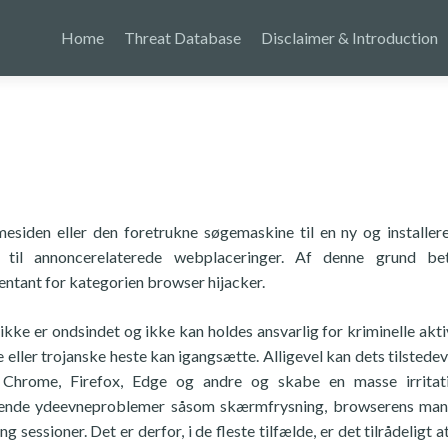
Home
Threat Database
Disclaimer & Introduction
iden eller den foretrukne søgemaskine til en ny og installer
r til annoncerelaterede webplaceringer. Af denne grund bet
tant for kategorien browser hijacker.
kke er ondsindet og ikke kan holdes ansvarlig for kriminelle aktiv
eller trojanske heste kan igangsætte. Alligevel kan dets tilstede
Chrome, Firefox, Edge og andre og skabe en masse irritat
iterende ydeevneproblemer såsom skærmfrysning, browserens ma
essioner. Det er derfor, i de fleste tilfælde, er det tilrådeligt at