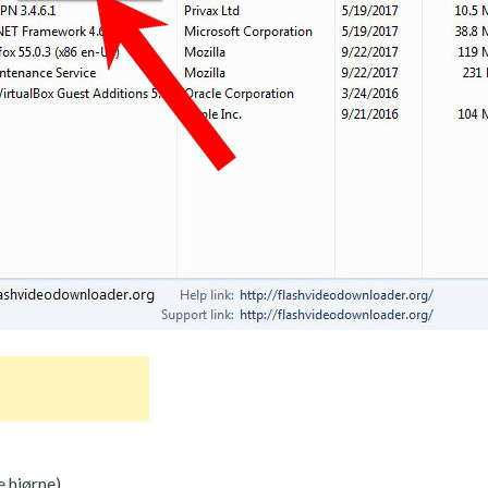
 hjørne).