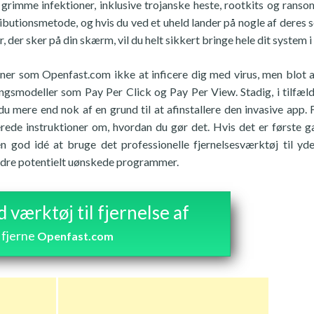
 grimme infektioner, inklusive trojanske heste, rootkits og rans
ibutionsmetode, og hvis du ved et uheld lander på nogle af deres 
der sker på din skærm, vil du helt sikkert bringe hele dit system i 
oner som Openfast.com ikke at inficere dig med virus, men blot a
ngsmodeller som Pay Per Click og Pay Per View. Stadig, i tilfæld
u mere end nok af en grund til at afinstallere den invasive app. 
erede instruktioner om, hvordan du gør det. Hvis det er første g
 god idé at bruge det professionelle fjernelsesværktøj til yde
andre potentielt uønskede programmer.
værktøj til fjernelse af
fjerne
Openfast.com