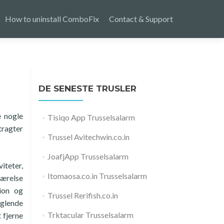
How to uninstall ComboFix
Contact & Support
DE SENESTE TRUSLER
e nogle
Tisiqo App Trusselsalarm
ragter
Trussel Avitechwin.co.in
JoafjApp Trusselsalarm
iteter,
Itomaosa.co.in Trusselsalarm
værelse
ion og
Trussel Rerifish.co.in
nglende
Trktacular Trusselsalarm
 fjerne