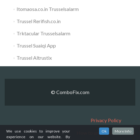
Itomaosa.co.in Trusselsalarm
Trussel Rerifish.co.in
Trktacular Trusselsalarm
Trussel Suaiqi App
Trussel Altrustix
© ComboFix.com
Privacy Policy
We use cookies to improve your
Ok
More Info
How to uninstall ComboFix
experience on our website. By