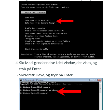
Skriv cd-gendannelse i det vindue, der vises, og
tryk på Enter.
Skriv rstrui.exe, og tryk på Enter.