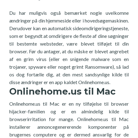
Du har muligvis også bemærket nogle uvelkomne
ændringer på din hjemmeside eller i hovedsøgemaskinen.
Derudover kan en automatisk sideomdirigeringstjeneste,
som er begyndt at omdirigere de fleste af dine søgninger
til bestemte websteder, være blevet tilføjet til din
browser. Før du antager, at du måske er blevet angrebet
af en grim virus (eller en snigende malware som en
trojaner, spyware eller noget grimt Ransomware), så lad
os dog fortælle dig, at den mest sandsynlige kilde til
disse ændringer er en app kaldet Onlinehome.us.
Onlinehome.us til Mac
Onlinehome.us til Mac er en ny tilføjelse til browser
hijacker-familien og er en almindelig kilde til
browserirritation for mange. Onlinehome.us til Mac
installerer annoncegenererende komponenter på
brugernes computere og er dermed ansvarlig for de