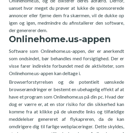
Onlinehome.us, og de dikterer deres adfærd. Derfor,
uanset hvor meget du prøver at lukke de sponsorerede
annoncer eller fjerne dem fra skærmen, vil de dukke op
igen og igen, medmindre du afinstallerer den software,
der genererer dem.
Onlinehome.us-appen
Software som Onlinehome.us-appen, der er anerkendt
som ondsindet, bør behandles med forsigtighed. Der er
visse farer indirekte forbundet med de aktiviteter, som
Onlinehome.us-appen kan deltage i.
Browserforstyrrelsen og de potentielt uønskede
browserændringer er bestemt en ubehagelig effekt af at
have et program som Onlinehome.us på din pc. Hvad der
dog er værre er, at en stor risiko for din sikkerhed kan
komme fra at klikke på de ukendte links og tilfældige
meddelelser genereret af flykapreren, da de kan
omdirigere dig til farlige webplaceringer. Dette skyldes,